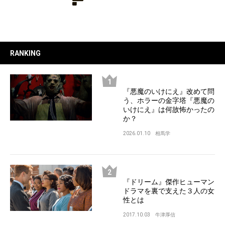
RANKING
『悪魔のいけにえ』改めて問
う、ホラーの金字塔『悪魔の
いけにえ』は何故怖かったの
か？
2026.01.10
相馬学
『ドリーム』傑作ヒューマン
ドラマを裏で支えた３人の女
性とは
2017.10.03
牛津厚信