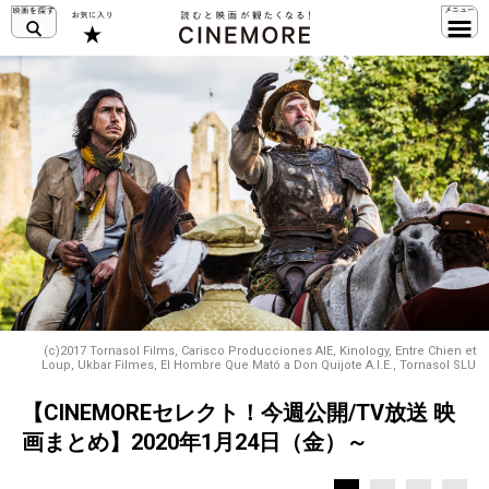
(c)2017 Tornasol Films, Carisco Producciones AIE, Kinology, Entre Chien et
Loup, Ukbar Filmes, El Hombre Que Mató a Don Quijote A.I.E., Tornasol SLU
【CINEMOREセレクト！今週公開/TV放送 映
画まとめ】2020年1月24日（金）～