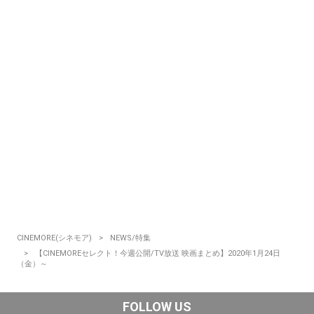
CINEMORE(シネモア)
NEWS/特集
【CINEMOREセレクト！今週公開/TV放送 映画まとめ】2020年1月24日
（金）～
FOLLOW US