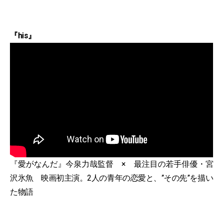
『his』
『愛がなんだ』今泉力哉監督 × 最注目の若手俳優・宮
沢氷魚 映画初主演。2人の青年の恋愛と、”その先”を描い
た物語