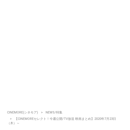
CINEMORE(シネモア)
NEWS/特集
【CINEMOREセレクト！今週公開/TV放送 映画まとめ】2020年7月23日
（木）～