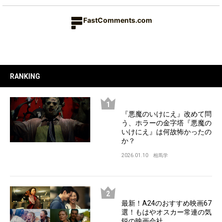
FastComments.com
RANKING
『悪魔のいけにえ』改めて問
う、ホラーの金字塔『悪魔の
いけにえ』は何故怖かったの
か？
2026.01.10
相馬学
最新！A24のおすすめ映画67
選！もはやオスカー常連の気
鋭の映画会社