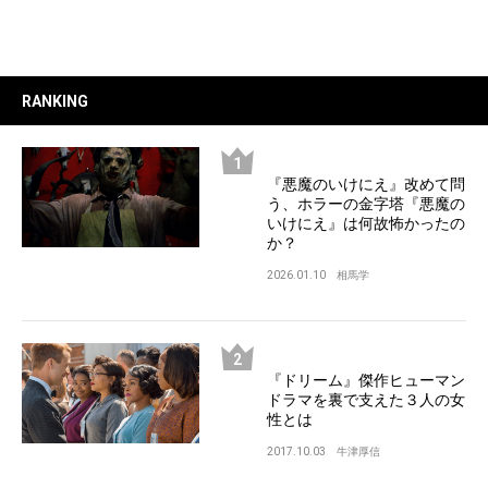
RANKING
『悪魔のいけにえ』改めて問
う、ホラーの金字塔『悪魔の
いけにえ』は何故怖かったの
か？
2026.01.10
相馬学
『ドリーム』傑作ヒューマン
ドラマを裏で支えた３人の女
性とは
2017.10.03
牛津厚信