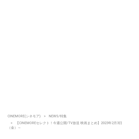
CINEMORE(シネモア)
NEWS/特集
【CINEMOREセレクト！今週公開/TV放送 映画まとめ】2023年2月3日
（金）～