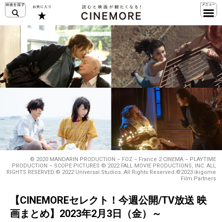
© 2020 MANDARIN PRODUCTION – FOZ – France 2 CINEMA – PLAYTIME
PRODUCTION – SCOPE PICTURES © 2022 FALL MOVIE PRODUCTIONS, INC. ALL
RIGHTS RESERVED.© 2022 Universal Studios. All Rights Reserved.©2023 ikigome
Film Partners
【CINEMOREセレクト！今週公開/TV放送 映
画まとめ】2023年2月3日（金）～