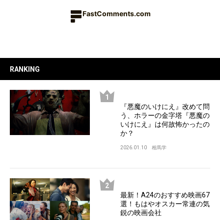
FastComments.com
RANKING
『悪魔のいけにえ』改めて問
う、ホラーの金字塔『悪魔の
いけにえ』は何故怖かったの
か？
2026.01.10
相馬学
最新！A24のおすすめ映画67
選！もはやオスカー常連の気
鋭の映画会社