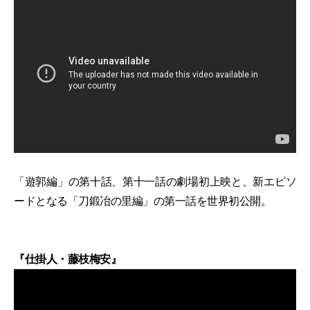
「遊郭編」の第十話、第十一話の劇場初上映と、新エピソ
ードとなる「刀鍛冶の里編」の第一話を世界初公開。
『仕掛人・藤枝梅安』