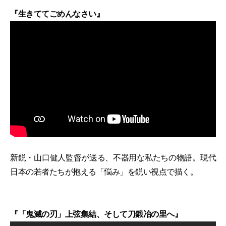
『生きててごめんなさい』
新鋭・山口健人監督が送る、不器用な私たちの物語。現代
日本の若者たちが抱える「悩み」を鋭い視点で描く。
『「鬼滅の刃」上弦集結、そして刀鍛冶の里へ』