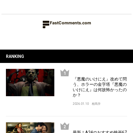
FastComments.com
RANKING
『悪魔のいけにえ』改めて問
う、ホラーの金字塔『悪魔の
いけにえ』は何故怖かったの
か？
2026.01.10
相馬学
最新！A24のおすすめ映画67