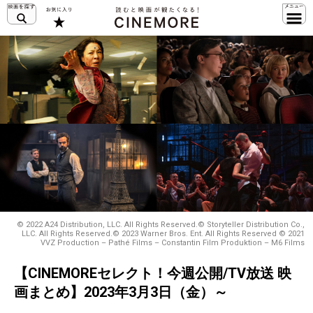
© 2022 A24 Distribution, LLC. All Rights Reserved.© Storyteller Distribution Co.,
LLC. All Rights Reserved.© 2023 Warner Bros. Ent. All Rights Reserved © 2021
VVZ Production – Pathé Films – Constantin Film Produktion – M6 Films
【CINEMOREセレクト！今週公開/TV放送 映
画まとめ】2023年3月3日（金）～