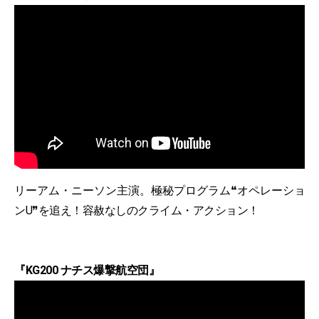
リーアム・ニーソン主演。極秘プログラム❝オペレーショ
ンU❞を追え！容赦なしのクライム・アクション！
『KG200 ナチス爆撃航空団』