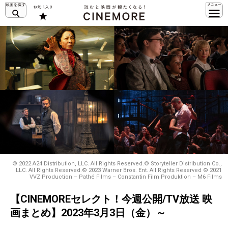
© 2022 A24 Distribution, LLC. All Rights Reserved.© Storyteller Distribution Co.,
LLC. All Rights Reserved.© 2023 Warner Bros. Ent. All Rights Reserved © 2021
VVZ Production – Pathé Films – Constantin Film Produktion – M6 Films
【CINEMOREセレクト！今週公開/TV放送 映
画まとめ】2023年3月3日（金）～