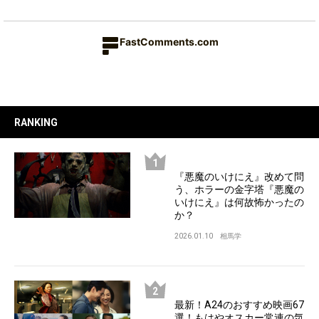
FastComments.com
RANKING
『悪魔のいけにえ』改めて問
う、ホラーの金字塔『悪魔の
いけにえ』は何故怖かったの
か？
2026.01.10
相馬学
最新！A24のおすすめ映画67
選！もはやオスカー常連の気