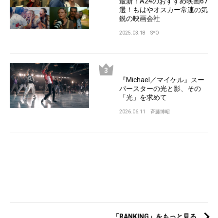
最新！A24のおすすめ映画67
選！もはやオスカー常連の気
鋭の映画会社
2025.03.18
SYO
『Michael／マイケル』スー
パースターの光と影、その
「光」を求めて
2026.06.11
斉藤博昭
「RANKING」をもっと見る