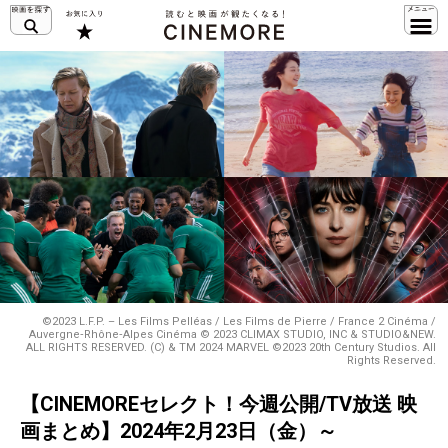
©2023 L.F.P. – Les Films Pelléas / Les Films de Pierre / France 2 Cinéma /
Auvergne‐Rhône‐Alpes Cinéma © 2023 CLIMAX STUDIO, INC & STUDIO&NEW.
ALL RIGHTS RESERVED. (C) & TM 2024 MARVEL ©2023 20th Century Studios. All
Rights Reserved.
【CINEMOREセレクト！今週公開/TV放送 映
画まとめ】2024年2月23日（金）～