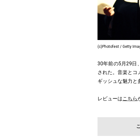
(c)Photofest / Getty Im
30年前の5月2
された。音楽とコ
ギッシュな魅力と
レビューは
こちら