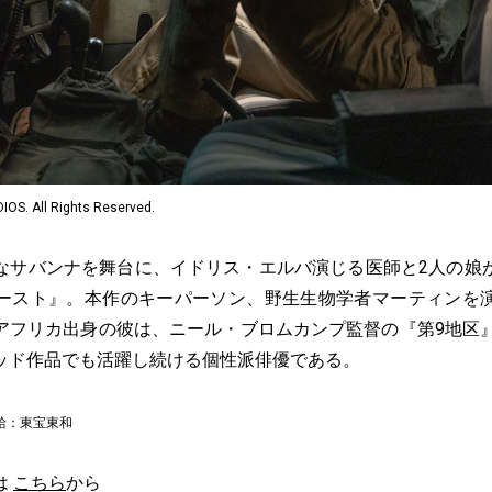
OS. All Rights Reserved.
なサバンナを舞台に、イドリス・エルバ演じる医師と2人の娘
ースト』。本作のキーパーソン、野生生物学者マーティンを
アフリカ出身の彼は、ニール・ブロムカンプ監督の『第9地区』
ッド作品でも活躍し続ける個性派俳優である。
配給：東宝東和
は
こちら
から