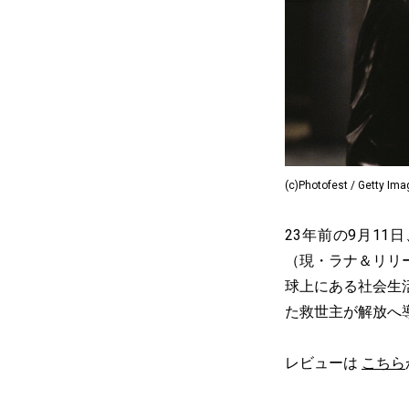
(c)Photofest / Getty Im
23年前の9月1
（現・ラナ＆リリ
球上にある社会生
た救世主が解放へ
レビューは
こちら