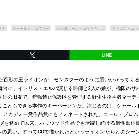
スト
シャールト・コプリー
バルタザール・コルマウクル
イドリス・エル
た百獣の王ライオンが、モンスターのように襲いかかってくる
舞台に、イドリス・エルバ演じる医師と2人の娘が、極限のサ
医師の旧友で、狩猟禁止保護区を管理する野生生物学者マーテ
うこともできる本作のキーパーソンだ。演じるのは、シャール
、アカデミー賞作品賞にもノミネートされた、ニール・ブロム
主演を務めて以来、ハリウッド作品でも活躍し続ける個性派俳
影への思い、すべてCGで描かれたというライオンたちとのシー