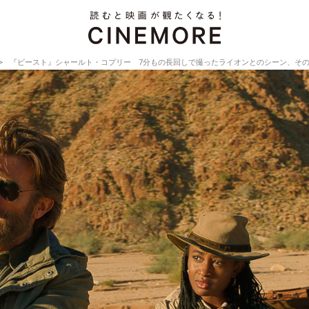
『ビースト』シャールト・コプリー 7分もの長回しで撮ったライオンとのシーン、その秘話は？【Act