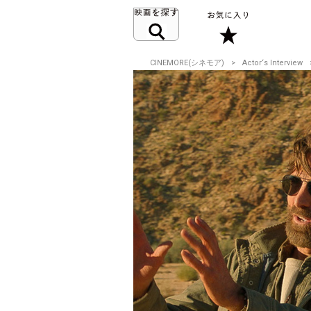
CINEMORE(シネモア)
Actor‘s Interview