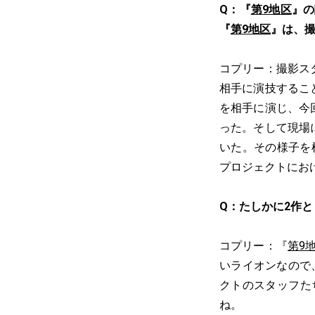
Q：『
第9地区
』の
『
第9地区
』は、
コプリー：撮影ス
相手に演技するこ
を相手に演じ、今
った。そして現場
いた。その様子を
プロジェクトにお
Q：たしかに2作
コプリー：『
第9
いライオンなので
クトのスタッフた
ね。