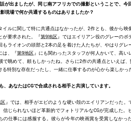
話が出ましたが、同じ南アフリカでの撮影ということで、今
撮影現場で何か共通するものはありましたか？
タイルに関して特に共通点はなかったが、2作とも、後から映
とが要求された。『
第9地区
』ではエイリアン役のグレーのボ
回もライオンの頭部と2本の足を着けた人たちが、やはりグレ
には、『
第9地区
』にも関わったスタッフが何人かいて、高い
横で眺めて、頼もしかったね。さらに2作の共通点といえば、
ける特別な存在だったし、一緒に仕事するのが心から楽しかっ
とも、あなたはCGで合成される相手と共演しています。
地区
』では、相手がエビのような硬い殻のエイリアンだった。
、信じられないほど革新的でフォトリアルなCGが完成した。
ちの仕事には感服する。彼らが今年の映画賞を受賞しなかっ