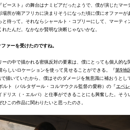
『ビースト』の舞台はナミビアだったようで、僕が演じたマー
影場所が南アフリカに決まりそうになった頃に僕にオファーが
っと待って。それならシャールト・コプリーにして、マーティ
くれたんだ。なかなか賢明な決断じゃないかな。
オファーを受けたのですね。
リーの中で描かれる密猟反対の要素は、僕にとっても個人的な
晴らしいロケーションを使って見せることができる。『
第9地
方法で描いていたから、僕はそのダメージを無意識に補おうとし
ボルト（バルタザール・コルマウクル監督の愛称）の『
エベレ
イドリス（・エルバ）と仕事ができることにも興奮した。そう
ぜひこの作品に関わりたいと思ったのさ。