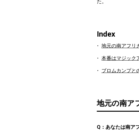
た。
Index
地元の南アフリ
本番はマジック
ブロムカンプと
地元の南ア
Q：あなたは南ア