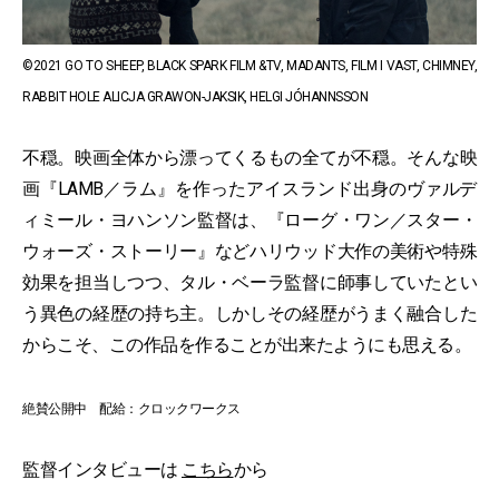
©️2021 GO TO SHEEP, BLACK SPARK FILM &TV, MADANTS, FILM I VAST, CHIMNEY,
RABBIT HOLE ALICJA GRAWON-JAKSIK, HELGI JÓHANNSSON
不穏。映画全体から漂ってくるもの全てが不穏。そんな映
画『LAMB／ラム』を作ったアイスランド出身のヴァルデ
ィミール・ヨハンソン監督は、『ローグ・ワン／スター・
ウォーズ・ストーリー』などハリウッド大作の美術や特殊
効果を担当しつつ、タル・ベーラ監督に師事していたとい
う異色の経歴の持ち主。しかしその経歴がうまく融合した
からこそ、この作品を作ることが出来たようにも思える。
絶賛公開中 配給：クロックワークス
監督インタビューは
こちら
から