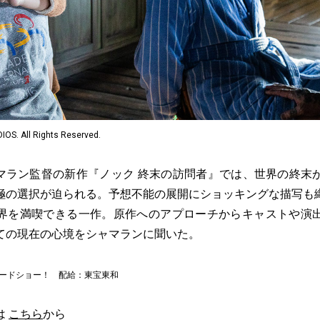
OS. All Rights Reserved.
マラン監督の新作『ノック 終末の訪問者』では、世界の終末
極の選択が迫られる。予想不能の展開にショッキングな描写も
界を満喫できる一作。原作へのアプローチからキャストや演
ての現在の心境をシャマランに聞いた。
ロードショー！ 配給：東宝東和
は
こちら
から