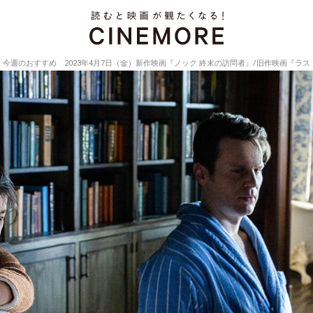
今週のおすすめ 2023年4月7日（金）新作映画『ノック 終末の訪問者』/旧作映画『ラ