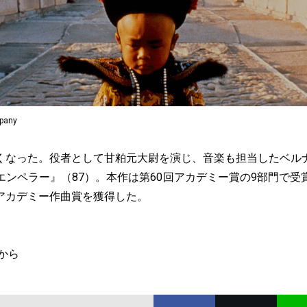
pany
くなった。役者として甘粕元大尉を演じ、音楽も担当したベル
エンペラー』（87）。本作は第60回アカデミー賞の9部門で受
アカデミー作曲賞を獲得した。
から