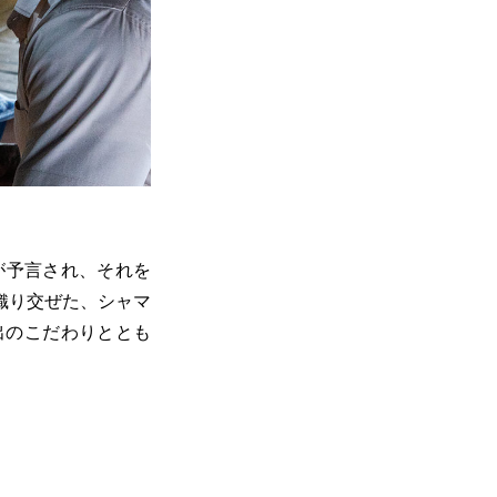
が予言され、それを
織り交ぜた、シャマ
出のこだわりととも