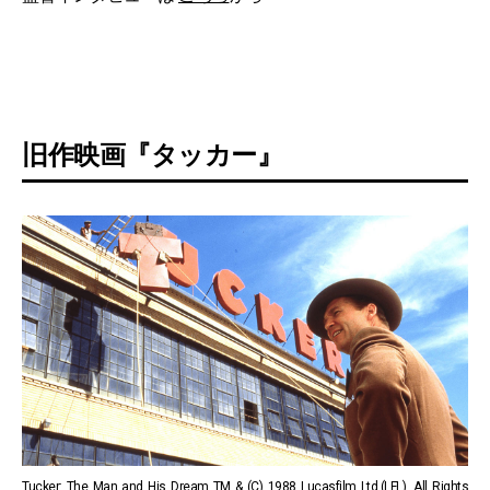
旧作映画『タッカー』
Tucker: The Man and His Dream TM & (C) 1988 Lucasfilm Ltd.(LFL). All Rights