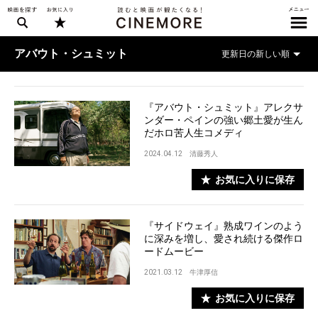
アバウト・シュミット
『アバウト・シュミット』アレクサ
ンダー・ペインの強い郷土愛が生ん
だホロ苦人生コメディ
2024.04.12
清藤秀人
お気に入りに保存
『サイドウェイ』熟成ワインのよう
に深みを増し、愛され続ける傑作ロ
ードムービー
2021.03.12
牛津厚信
お気に入りに保存