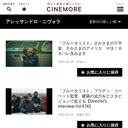
アレッサンドロ・ニヴォラ
『ブルータリスト』さかさまの十字
架、さかさまのアメリカ ※注！ネ
タバレ含みます
2025.03.04
竹島ルイ
お気に入りに保存
『ブルータリスト』ブラディ・コー
ベット監督 建築の迫力をビスタビ
ジョンで捉える【Director’s
Interview Vol.474】
2025.02.25
佐藤久理子
お気に入りに保存