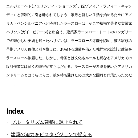
エルジェーベト(フェリシティ・ジョーンズ)、姪ゾフィア（ラフィー・キャシ
ディ）と強制的に引き離されてしまう。家族と新しい生活を始めるためにアメ
リカ・ペンシルベニアへと移住したラースローは、そこで裕福で著名な実業家
ハリソン(ガイ・ピアース)と出会う。建築家ラースロー・トートのハンガリー
での輝かしい実績を知ったハリソンは、ラースローの才能を認め、彼の家族の
早期アメリカ移住と引き換えに、あらゆる設備を備えた礼拝堂の設計と建築を
ラースローへ依頼した。しかし、母国とは文化もルールも異なるアメリカでの
設計作業には多くの障害が立ちはだかる。ラースローが希望を抱いたアメリカ
ンドリームとはうらはらに、彼を待ち受けたのは大きな困難と代償だったのだ
――。
Index
ブルータリズム建築に魅せられて
建築の迫力をビスタビジョンで捉える