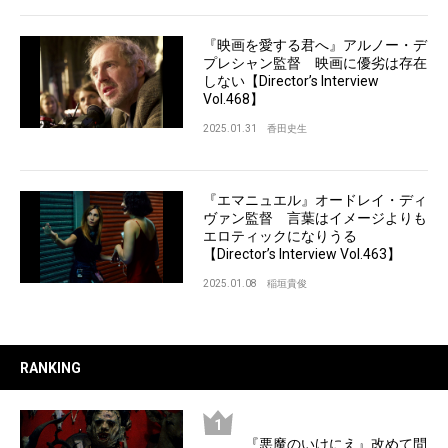
『映画を愛する君へ』アルノー・デ
プレシャン監督 映画に優劣は存在
しない【Director’s Interview
Vol.468】
2025.01.31
香田史生
『エマニュエル』オードレイ・ディ
ヴァン監督 言葉はイメージよりも
エロティックになりうる
【Director’s Interview Vol.463】
2025.01.08
稲垣貴俊
RANKING
『悪魔のいけにえ』改めて問