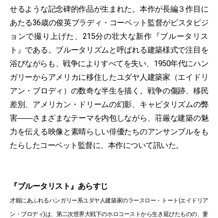
せるような記念碑的作品が生まれた。本作が長編３作目に
あたる36歳の俊英ブラディ・コーベット監督がビスタビジ
ョンで撮り上げた、215分の壮大な新作『ブルータリス
ト』である。ブルータリズムと呼ばれる建築様式で注目を
浴びながらも、戦争によりすべてを失い、1950年代にハン
ガリーからアメリカに移住したユダヤ人建築家（エイドリ
アン・ブロディ）の数奇な半生を描く。戦争の傷跡、移民
差別、アメリカン・ドリームの幻影、キャピタリズムの弊
害――さまざまなテーマを内包しながら、荘厳な建築の魅
力を伝える映像と素晴らしい俳優たちのアンサンブルをも
たらしたコーベット監督に、本作について訊いた。
『ブルータリスト』あらすじ
才能にあふれるハンガリー系ユダヤ人建築家のラースロー・トート(エイドリア
ン・ブロディ)は、第二次世界大戦下のホロコーストから生き延びたものの、妻