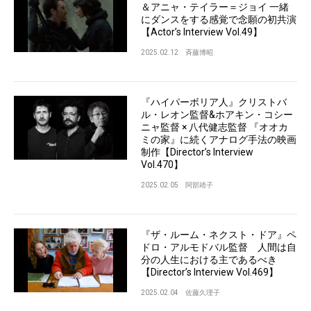
＆アニャ・テイラー＝ジョイ 一緒
にダンスをする感覚で念願の初共演
【Actor’s Interview Vol.49】
2025.02.12
斉藤博昭
『ハイパーボリア人』クリストバ
ル・レオン監督&ホアキン・コシー
ニャ監督 × 八代健志監督 『オオカ
ミの家』に続くアナログ手法の映画
制作【Director’s Interview
Vol.470】
2025.02.05
阿部靖子
『ザ・ルーム・ネクスト・ドア』ペ
ドロ・アルモドバル監督 人間は自
分の人生における主であるべき
【Director’s Interview Vol.469】
2025.02.04
佐藤久理子