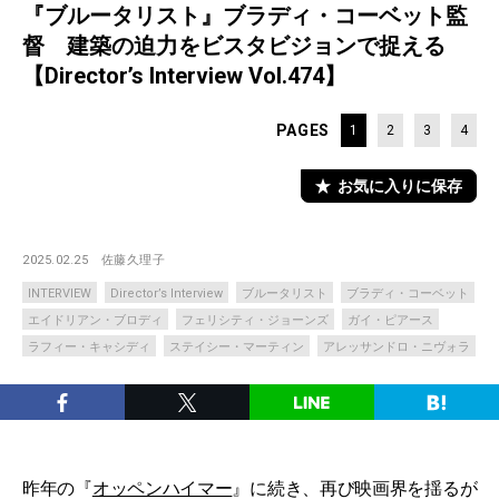
『ブルータリスト』ブラディ・コーベット監
督 建築の迫力をビスタビジョンで捉える
【Director’s Interview Vol.474】
PAGES
1
2
3
4
お気に入りに保存
2025.02.25
佐藤久理子
INTERVIEW
Director’s Interview
ブルータリスト
ブラディ・コーベット
エイドリアン・ブロディ
フェリシティ・ジョーンズ
ガイ・ピアース
ラフィー・キャシディ
ステイシー・マーティン
アレッサンドロ・ニヴォラ
昨年の『
オッペンハイマー
』に続き、再び映画界を揺るが