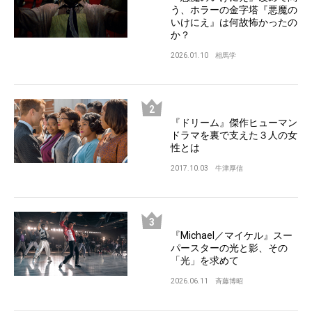
う、ホラーの金字塔『悪魔の
いけにえ』は何故怖かったの
か？
2026.01.10
相馬学
『ドリーム』傑作ヒューマン
ドラマを裏で支えた３人の女
性とは
2017.10.03
牛津厚信
『Michael／マイケル』スー
パースターの光と影、その
「光」を求めて
2026.06.11
斉藤博昭