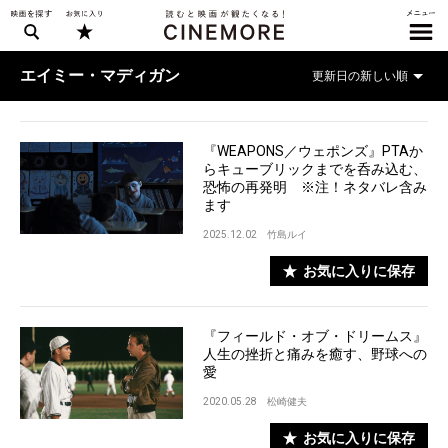
エイミー・マディガン
『WEAPONS／ウェポンズ』PTAか
らキューブリックまでを呑み込む、
恐怖の再発明 ※注！ネタバレ含み
ます
2025.12.02
竹島ルイ
お気に入りに保存
『フィールド・オブ・ドリームス』
人生の挫折と痛みを癒す、野球への
愛
2020.05.28
松崎健夫
お気に入りに保存