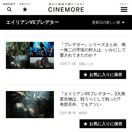
エイリアンVSプレデター
『プレデター』シリーズまとめ 唯
一無二の宇宙の狩人は、いかにして
愛されてきたのか？
2025.11.06
加藤よしき
お気に入りに保存
『エイリアンVSプレデター』2大異
星生物は、戦うべくして戦った!?
奇想天外、でもアツい
2025.08.18
相馬学
お気に入りに保存