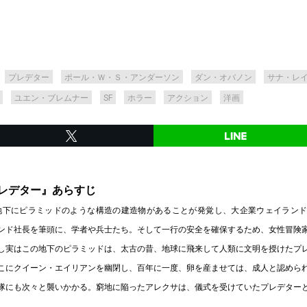
プレデター
ポール・Ｗ・Ｓ・アンダーソン
ダン・オバノン
サナ・レ
ユエン・ブレムナー
SF
ホラー
アクション
洋画
プレデター』あらすじ
の地下にピラミッドのような構造の建造物があることが発覚し、大企業ウェイラン
ンド社長を筆頭に、学者や兵士たち。そして一行の安全を確保するため、女性冒険
し実はこの地下のピラミッドは、太古の昔、地球に飛来して人類に文明を授けたプ
こにクイーン・エイリアンを幽閉し、百年に一度、卵を産ませては、成人と認めら
隊にも次々と襲いかかる。窮地に陥ったアレクサは、儀式を受けていたプレデター
。