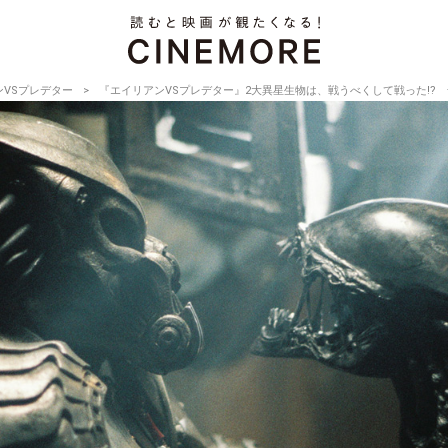
ンVSプレデター
『エイリアンVSプレデター』2大異星生物は、戦うべくして戦った!?