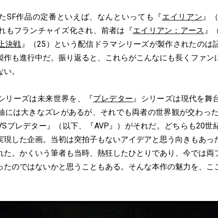
SF作品の定番といえば、なんといっても『
エイリアン
』（
ずれもフランチャイズ化され、前者は『
エイリアン：アース
』
上決戦
』（25）という配信ドラマシリーズが製作されたのは
製作も進行中だ。振り返ると、これらがこんなにも長くファン
ない。
シリーズは未来世界を、『
プレデター
』シリーズは現代を舞
軸には大きなズレがあるが、それでも両者の世界観が交わったこ
VSプレデター』（以下、『AVP』）がそれだ。どちらも20世
実現した企画。当初は突拍子もないアイデアと思う向きもあっ
れた。かくいう筆者も当時、熱狂したひとりであり、今では両
ったのではないかと思うこともある。そんな本作の魅力を、こ