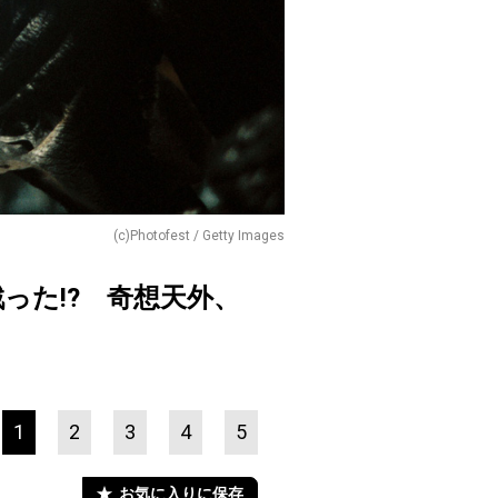
(c)Photofest / Getty Images
った!? 奇想天外、
1
2
3
4
5
お気に入りに保存