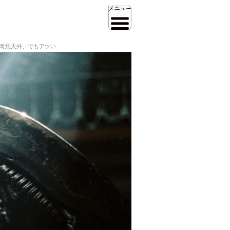
 奇想天外、でもアツい