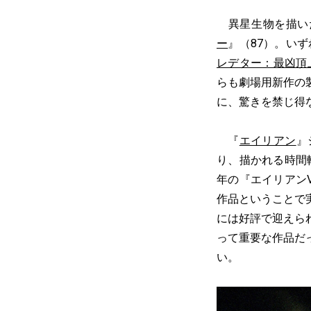
異星生物を描いた
ー
』（87）。い
レデター：最凶頂
らも劇場用新作の
に、驚きを禁じ得
『
エイリアン
』
り、描かれる時間
年の『エイリアン
作品ということで
には好評で迎えら
って重要な作品だ
い。