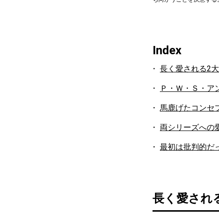
Index
長く愛される2
Ｐ・Ｗ・Ｓ・ア
馬鹿げたコンセ
両シリーズへの
最初は批判的だ
長く愛され