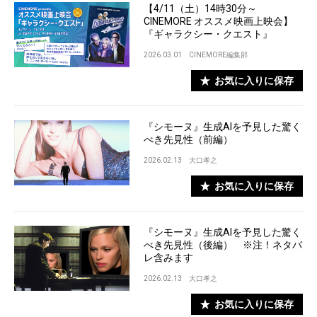
【4/11（土）14時30分～
CINEMORE オススメ映画上映会】
『ギャラクシー・クエスト』
2026.03.01
CINEMORE編集部
お気に入りに保存
『シモーヌ』生成AIを予見した驚く
べき先見性（前編）
2026.02.13
大口孝之
お気に入りに保存
『シモーヌ』生成AIを予見した驚く
べき先見性（後編） ※注！ネタバ
レ含みます
2026.02.13
大口孝之
お気に入りに保存