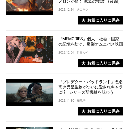
メロンが描く“家族の物語”（後編）
2025.12.24
大口孝之
お気に入りに保存
『MEMORIES』個人・社会・国家
の記憶を紡ぐ、爆裂オムニバス映画
2025.12.04
竹島ルイ
お気に入りに保存
『プレデター：バッドランド』悪名
高き異星生物がついに愛されキャラ
に!? シリーズ新機軸を味わう
2025.11.10
相馬学
お気に入りに保存