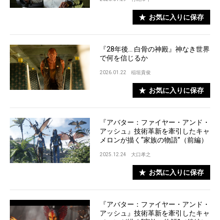
お気に入りに保存
『28年後... 白骨の神殿』神なき世界
で何を信じるか
2026.01.22
稲垣貴俊
お気に入りに保存
『アバター：ファイヤー・アンド・
アッシュ』技術革新を牽引したキャ
メロンが描く“家族の物語”（前編）
2025.12.24
大口孝之
お気に入りに保存
『アバター：ファイヤー・アンド・
アッシュ』技術革新を牽引したキャ