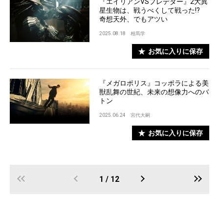
『エイリアンVSプレデター』2大異
星生物は、戦うべくして戦った!?
奇想天外、でもアツい
2025.08.18
相馬学
お気に入りに保存
『メガロポリス』コッポラによる美
獣乱舞の世紀、未来の想像力へのバ
トン
2025.06.24
宮代大嗣
お気に入りに保存
1 / 12