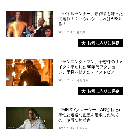
『バトルランナー』原作者も嫌った
問題作！？いやいや、これはB級快
作！
2026.02.10
相馬学
お気に入りに保存
『ランニング・マン』予想外のリメ
イクを果たした80年代アクショ
ン、予見を超えたディストピア
2026.02.04
小野寺系
お気に入りに保存
『MERCY／マーシー AI裁判』効
率性と迅速な正義を追求した果て
の、冷徹な終着点
2026.01.29
竹島ルイ