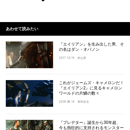
あわせて読みたい
『エイリアン』を生み出した男、そ
の名はダン・オバノン
2017.10.19
村山章
これがジェームズ・キャメロンだ！
『エイリアン2』に見るキャメロン
ワールドの片鱗の数々
2018.08.14
香田史生
『プレデター』誕生から30年超、
今も熱狂的に支持されるモンスター