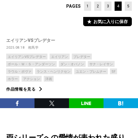
PAGES
1
2
3
4
5
お気に入りに保存
エイリアンVSプレデター
2025.08.18
相馬学
エイリアンVSプレデター
エイリアン
プレデター
ポール・Ｗ・Ｓ・アンダーソン
ダン・オバノン
サナ・レイサン
ラウル・ボヴァ
ランス・ヘンリクセン
ユエン・ブレムナー
SF
ホラー
アクション
洋画
作品情報を見る
両シリーズへの愛情が表われた盛り