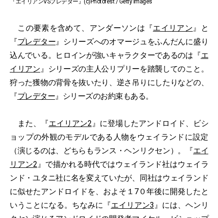
『エイリアンVSプレデター』(c)Photofest / Getty Images
この要素を含めて、アンダーソンは『
エイリアン
』と
『
プレデター
』シリーズへのオマージュをふんだんに盛り
込んでいる。ヒロインが強いキャラクターであるのは『
エ
イリアン
』シリーズの主人公リプリーを踏襲してのこと。
狩った獲物の背骨を抜いたり、逆さ吊りにしたりなどの、
『
プレデター
』シリーズのお約束もある。
また、『
エイリアン2
』に登場したアンドロイド、ビシ
ョップの外観のモデルである人物をウェイランドに設定
（演じるのは、どちらもランス・ヘンリクセン）。『
エイ
リアン2
』で描かれる時代ではウェイランド社はウェイラ
ンド・ユタニ社に名を変えていたが、同社はウェイランド
に似せたアンドロイドを、およそ１7０年後に開発したと
いうことになる。ちなみに『
エイリアン3
』には、ヘンリ