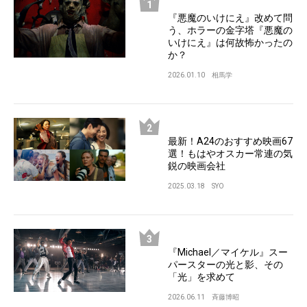
『悪魔のいけにえ』改めて問
う、ホラーの金字塔『悪魔の
いけにえ』は何故怖かったの
か？
2026.01.10
相馬学
最新！A24のおすすめ映画67
選！もはやオスカー常連の気
鋭の映画会社
2025.03.18
SYO
『Michael／マイケル』スー
パースターの光と影、その
「光」を求めて
2026.06.11
斉藤博昭