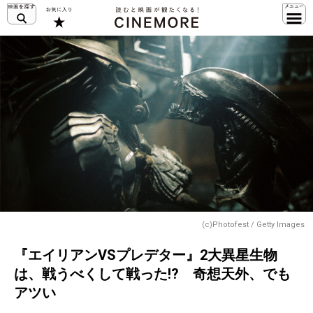
(c)Photofest / Getty Images
『エイリアンVSプレデター』2大異星生物
は、戦うべくして戦った!? 奇想天外、でも
アツい