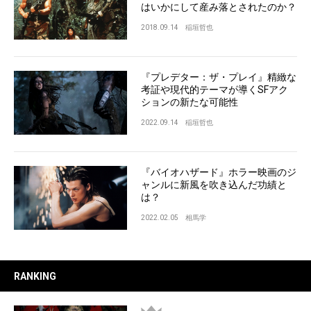
はいかにして産み落とされたのか？
2018.09.14
稲垣哲也
『プレデター：ザ・プレイ』精緻な
考証や現代的テーマが導くSFアク
ションの新たな可能性
2022.09.14
稲垣哲也
『バイオハザード』ホラー映画のジ
ャンルに新風を吹き込んだ功績と
は？
2022.02.05
相馬学
RANKING