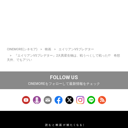
CINEMORE(シネモア)
映画
エイリアンVSプレデター
『エイリアンVSプレデター』2大異星生物は、戦うべくして戦った!? 奇想
天外、でもアツい
FOLLOW US
CINEMOREをフォローして最新情報をチェック