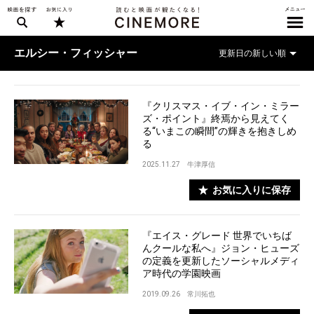
エルシー・フィッシャー
『クリスマス・イブ・イン・ミラー
ズ・ポイント』終焉から見えてく
る“いまこの瞬間”の輝きを抱きしめ
る
2025.11.27
牛津厚信
お気に入りに保存
『エイス・グレード 世界でいちば
んクールな私へ』ジョン・ヒューズ
の定義を更新したソーシャルメディ
ア時代の学園映画
2019.09.26
常川拓也