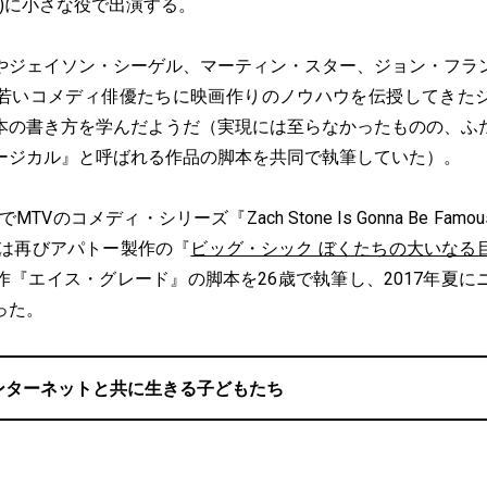
09)に小さな役で出演する。
ジェイソン・シーゲル、マーティン・スター、ジョン・フラ
若いコメディ俳優たちに映画作りのノウハウを伝授してきた
本の書き方を学んだようだ（実現には至らなかったものの、ふ
ージカル』と呼ばれる作品の脚本を共同で執筆していた）。
MTVのコメディ・シリーズ『Zach Stone Is Gonna Be Fa
には再びアパトー製作の『
ビッグ・シック ぼくたちの大いなる
作『エイス・グレード』の脚本を26歳で執筆し、2017年夏に
った。
ンターネットと共に生きる子どもたち