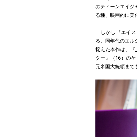
のティーンエイジ
る種、映画的に美
しかし『エイス・
る、同年代のエル
捉えた本作は、『
ター
』（16）の
元米国大統領まで