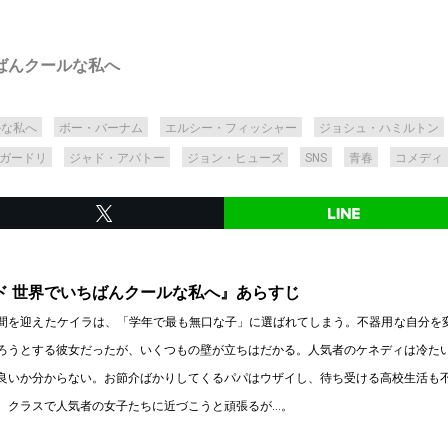
ばんクールな私へ
ルな私へ
ボー・バーナム
エルシー・フィッシャー
ジョシュ・ハミルトン
ガードリ
ジャド・アパトー
ジョン・ヒューズ
SNS
青春
コメディ
ド 世界でいちばんクールな私へ』あらすじ
間を迎えたケイラは、「学年で最も無口な子」に選ばれてしまう。不器用な自分を変
ろうとする彼女だったが、いくつもの壁が立ちはだかる。人気者のケネディは冷た
良いか分からない。お節介ばかりしてくるパパはウザイし、待ち受ける高校生活も
、クラスで人気者の女子たちに近づこうと頑張るが…。