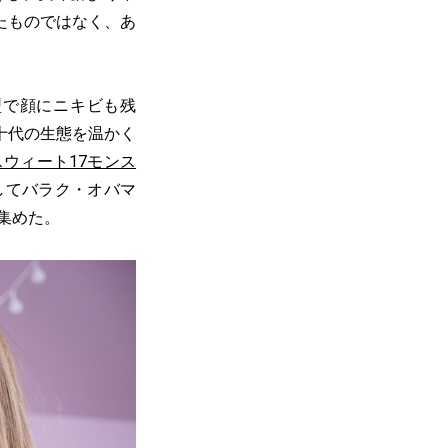
たものではなく、あ
型で顔にニキビも残
十代の生態を温かく
スウィート17モンス
してバラク・オバマ
集めた。