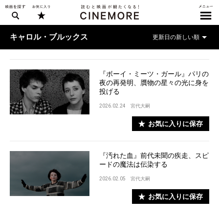
キャロル・ブルックス
『ボーイ・ミーツ・ガール』パリの
夜の再発明、贋物の星々の光に身を
投げる
2026.02.24
宮代大嗣
お気に入りに保存
『汚れた血』前代未聞の疾走、スピ
ードの魔法は伝染する
2026.02.05
宮代大嗣
お気に入りに保存