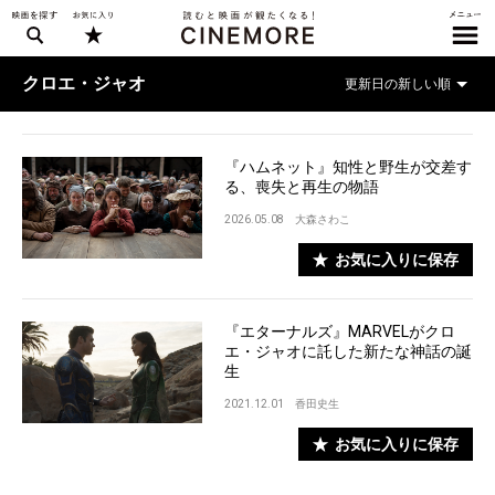
クロエ・ジャオ
『ハムネット』知性と野生が交差す
る、喪失と再生の物語
2026.05.08
大森さわこ
お気に入りに保存
『エターナルズ』MARVELがクロ
エ・ジャオに託した新たな神話の誕
生
2021.12.01
香田史生
お気に入りに保存