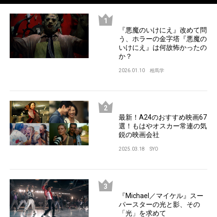
『悪魔のいけにえ』改めて問
う、ホラーの金字塔『悪魔の
いけにえ』は何故怖かったの
か？
2026.01.10
相馬学
最新！A24のおすすめ映画67
選！もはやオスカー常連の気
鋭の映画会社
2025.03.18
SYO
『Michael／マイケル』スー
パースターの光と影、その
「光」を求めて