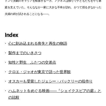
ドンで演劇のキャリアを模索する一方、アグネスは独りで子どもたちを守り家
庭を支えていた。そんななか一家に大きな不幸が訪れ、かつて揺るぎなかった
夫婦の絆が試されることになる――。
Index
心に刻み込まれる喪失と再生の物語
製作までのいきさつ
知性と野生 ふたつの交差点
クロエ・ジャオが東京で語った世界観
オスカーも受賞したジェシー・バックリーの役作り
ハムネットをめぐる映画――『シェイクスピアの庭』と
の比較