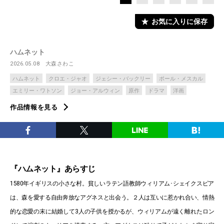
お気に入りに保存
ハムネット
2026.05.08
大森さわこ
ハムネット
クロエ・ジャオ
ジェシー・バックリー
ポール・メスカル
エミリー・ワトソン
ジョー・アルウィン
原作
ドラマ
洋画
作品情報を見る
『ハムネット』あらすじ
1580年イギリスの小さな村。貧しいラテン語教師ウィリアム･シェイクスピア
は、森を愛する自由奔放なアグネスと出会う。２人は互いに惹かれ合い、情熱
的な恋愛の末に結婚して3人の子供を授かるが、ウィリアムが遠く離れたロン