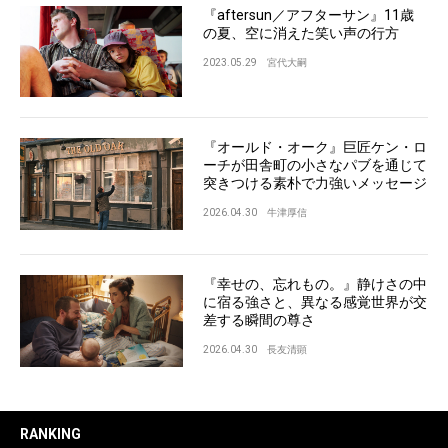
『aftersun／アフターサン』11歳
の夏、空に消えた笑い声の行方
2023.05.29
宮代大嗣
『オールド・オーク』巨匠ケン・ロ
ーチが田舎町の小さなパブを通じて
突きつける素朴で力強いメッセージ
2026.04.30
牛津厚信
『幸せの、忘れもの。』静けさの中
に宿る強さと、異なる感覚世界が交
差する瞬間の尊さ
2026.04.30
長友清顕
RANKING