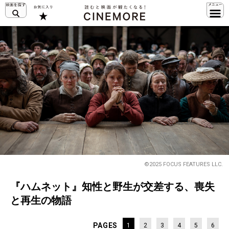
©2025 FOCUS FEATURES LLC.
『ハムネット』知性と野生が交差する、喪失
と再生の物語
PAGES
1
2
3
4
5
6