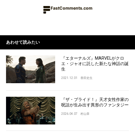
FastComments.com
あわせて読みたい
『エターナルズ』MARVELがクロ
エ・ジャオに託した新たな神話の誕
生
2021.12.01
香田史生
『ザ・ブライド！』天才女性作家の
呪詛が生み出す異形のファンタジー
2026.04.07
村山章