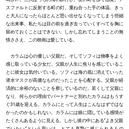
スファルトに反射する町の灯。重ね合った手の体温。きっ
と大人になったらほとんど思い出せなくなってしまう些細
な出来事。私たちは目の前を過ぎ去っていくすべてを胸に
留めておくことはできない。しかし忘れてしまうことの無
情ささえ、この映画は愛している。
カラムは心の優しい父親だ。そしてソフィは物事をよく
感じ取っている少女だ。父親が人生に焦りを感じているこ
とに彼女は気付いている。ソフィは海の底に消えていった
潜水マスクが高価なものだったことを心配する。父親が経
済的に余裕のないことを察しているのだ。若くして父親に
なり、何らかの理由でパートナーと別れたカラムはもうす
ぐ31歳を迎える。カラムにとって人生はこんなはずではな
かったのかもしれない。カラムには娘に隠している感情が
たくさんあるように見える。しかし彼の中にある“よき父親
でいたい”という思いは、とても真摯に感じられるもの