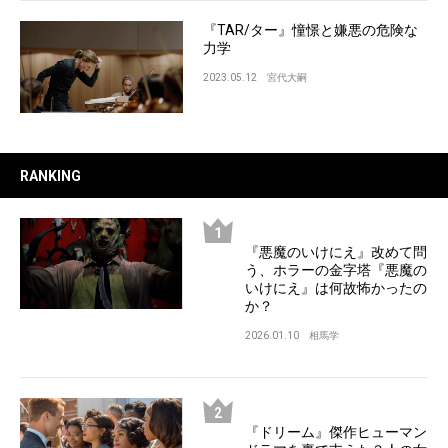
『TAR/ター』憧憬と嫌悪の危険な
力学
2023.05.12
宮代大嗣
RANKING
『悪魔のいけにえ』改めて問
う、ホラーの金字塔『悪魔の
いけにえ』は何故怖かったの
か？
2026.01.10
相馬学
『ドリーム』傑作ヒューマン