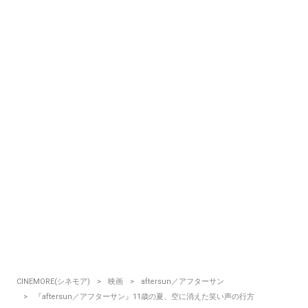
CINEMORE(シネモア)
映画
aftersun／アフターサン
『aftersun／アフターサン』11歳の夏、空に消えた笑い声の行方