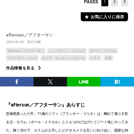
PAGES
1
2
3
お気に入りに保存
aftersun／アフターサン
2023.05.29
宮代大嗣
aftersun／アフターサン
シャーロット・ウェルズ
ポール・メスカル
フランキー・コリオ
セリア・ロールソン＝ホール
ドラマ
洋画
作品情報を見る
『aftersun／アフターサン』あらすじ
思春期真っただ中、11歳のソフィ（フランキー・コリオ）は、離れて暮らす若
き父・カラム（ポール・メスカル）とトルコのひなびたリゾート地にやってき
た。輝く空の下、カラムが入手したビデオカメラを互いに向け合い、親密な時