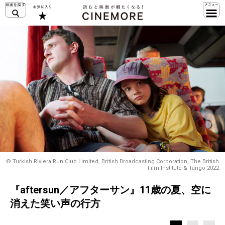
© Turkish Riviera Run Club Limited, British Broadcasting Corporation, The British
Film Institute & Tango 2022
『aftersun／アフターサン』11歳の夏、空に
消えた笑い声の行方