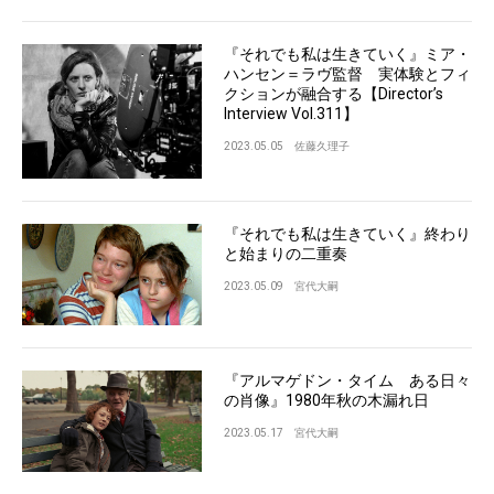
『それでも私は生きていく』ミア・
ハンセン＝ラヴ監督 実体験とフィ
クションが融合する【Director’s
Interview Vol.311】
2023.05.05
佐藤久理子
『それでも私は生きていく』終わり
と始まりの二重奏
2023.05.09
宮代大嗣
『アルマゲドン・タイム ある日々
の肖像』1980年秋の木漏れ日
2023.05.17
宮代大嗣