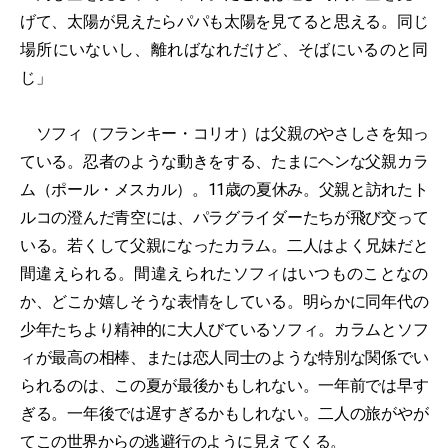
げて、太陽が見えたらパパも太陽を見てると思える。同じ
場所にいないし、離ればなれだけど、そばにいるのと同
じ」
ソフィ（フランキー・コリオ）は父親のやさしさを知っ
ている。忍者のような動きをする、たまにヘンな父親カラ
ム（ポール・メスカル）。11歳の夏休み。父親と訪れたト
ルコの澄んだ青空には、パラグライダーたちが飛び交って
いる。若くして父親になったカラム。二人はよく兄妹だと
間違えられる。間違えられたソフィはいつものことなの
か、どこか嬉しそうな表情をしている。明らかに同年代の
少年たちより精神的に大人びているソフィ。カラムとソフ
ィが最高の相棒、または恋人同士のような特別な関係でい
られるのは、この夏が最後かもしれない。一年前では早す
ぎる。一年後では遅すぎるかもしれない。二人の旅がやが
てこの世界からの逃避行のように見えてくる。