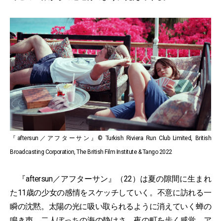
『aftersun／アフターサン』© Turkish Riviera Run Club Limited, British
Broadcasting Corporation, The British Film Institute & Tango 2022
『aftersun／アフターサン』（22）は夏の隙間に生まれ
た11歳の少女の感情をスケッチしていく。不意に訪れる一
瞬の沈黙。太陽の光に吸い取られるように消えていく蝉の
鳴き声。二人ぼっちの海の静けさ。夜の町を歩く感覚。ア