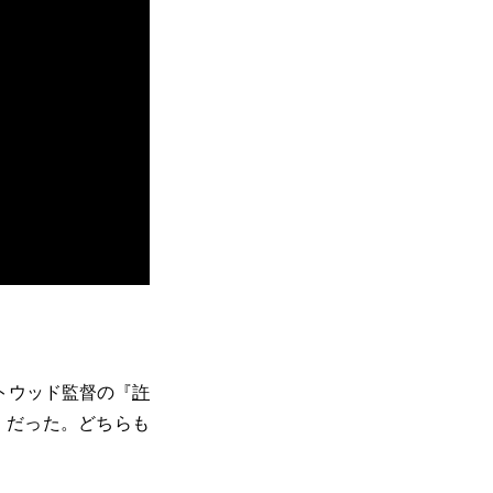
トウッド監督の『
許
）だった。どちらも