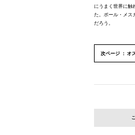
にうまく世界に触
た。ポール・メス
だろう。
オ