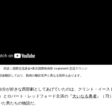
対談｜国際交流基金×東京国際映画祭 co-present 交流ラウンジ
別途翻訳しており、動画の翻訳音声と異なる箇所もあります。
分が好きな西部劇としてあげていたのは、クリント・イース
2）とロバート・レッドフォード主演の『
大いなる勇者
』（72
いた男たちの物語だ。