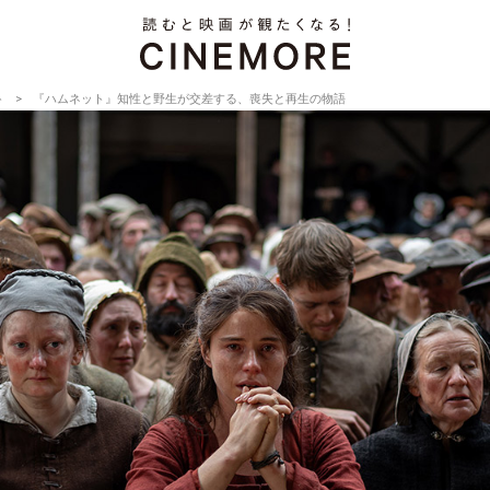
ト
『ハムネット』知性と野生が交差する、喪失と再生の物語