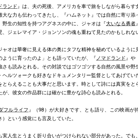
ドランド
』は、夫の死後、アメリカを車で旅をしながら暮らす
雄大な力も伝わってきたし、『ハムネット』では自然に寄り添
。野生の知性を持つアグネスの中に、ジャオは『
大いなる勇者
児、ジェレマイア・ジョンソンの魂も重ねて見たのかもしれな
ャオは華奢に見える体の奥にタフな精神を秘めているように
のように育ったのよ」とも語っていたが、『
ノマドランド
』や
強さも読みとれる。その対談ではゴツゴツする自然の風景や野
・ヘルツォークも好きなドキュメンタリー監督としてあげてい
をとらえることも大事だと思います。時として詩には真実をと
たが、彼女の作品群には確かに豊かな詩心も読みとれる。
ダフルライフ
』（98）が大好きです、とも語り、この映画が
さ）という感覚にも言及していた。
も実人生とうまく折り合いがつけられない部分があった。でも