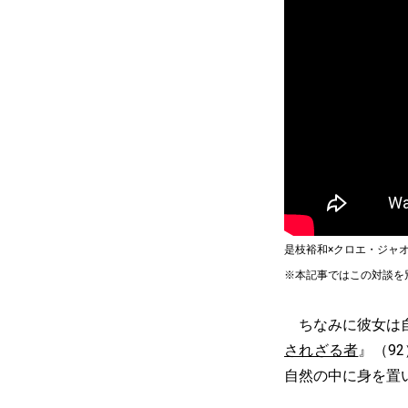
是枝裕和×クロエ・ジャオ 
※本記事ではこの対談を
ちなみに彼女は自
されざる者
』（9
自然の中に身を置