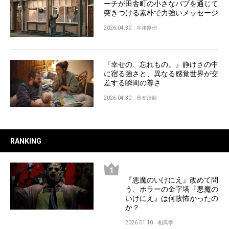
ーチが田舎町の小さなパブを通じて
突きつける素朴で力強いメッセージ
2026.04.30
牛津厚信
『幸せの、忘れもの。』静けさの中
に宿る強さと、異なる感覚世界が交
差する瞬間の尊さ
2026.04.30
長友清顕
RANKING
『悪魔のいけにえ』改めて問
う、ホラーの金字塔『悪魔の
いけにえ』は何故怖かったの
か？
2026.01.10
相馬学