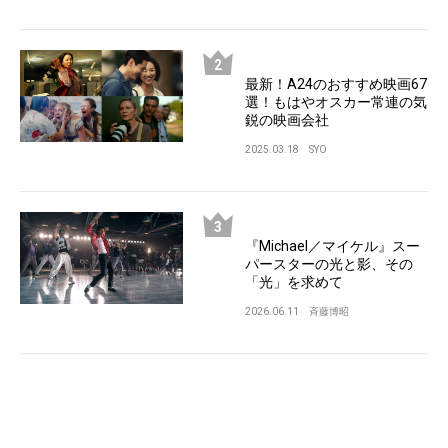
最新！A24のおすすめ映画67
選！もはやオスカー常連の気
鋭の映画会社
2025.03.18
SYO
『Michael／マイケル』スー
パースターの光と影、その
「光」を求めて
2026.06.11
斉藤博昭