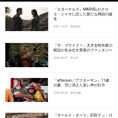
『エターナルズ』MARVELがクロ
エ・ジャオに託した新たな神話の誕
生
2021.12.01
香田史生
『ザ・ブライド！』天才女性作家の
呪詛が生み出す異形のファンタジー
2026.04.07
村山章
『aftersun／アフターサン』11歳
の夏、空に消えた笑い声の行方
2023.05.29
宮代大嗣
『オールド・オーク』巨匠ケン・ロ