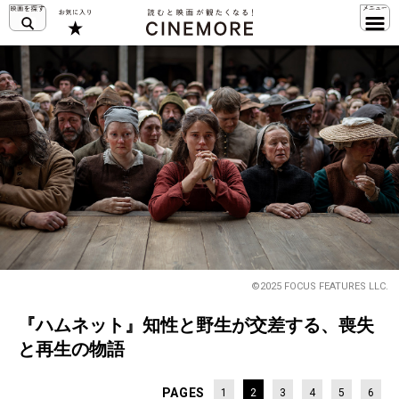
©2025 FOCUS FEATURES LLC.
『ハムネット』知性と野生が交差する、喪失
と再生の物語
PAGES
1
2
3
4
5
6