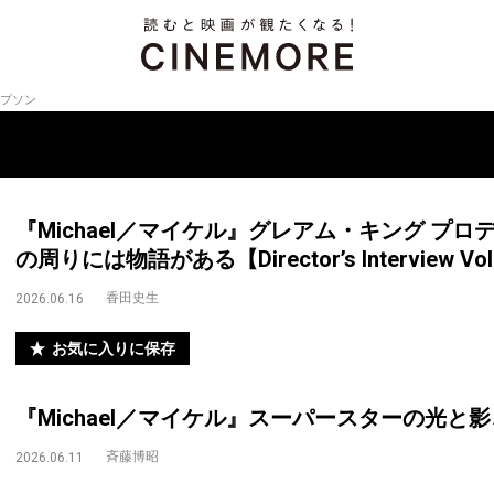
プソン
『Michael／マイケル』グレアム・キング プ
の周りには物語がある【Director’s Interview Vol
香田史生
2026.06.16
お気に入りに保存
『Michael／マイケル』スーパースターの光と
斉藤博昭
2026.06.11