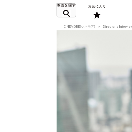
CINEMORE(シネモア)
Director‘s Intervie