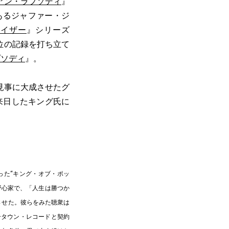
アン・ラプソディ
』
あるジャファー・ジ
ライザー
』シリーズ
位の記録を打ち立て
プソディ
』。
見事に大成させたグ
。来日したキング氏に
った“キング・オブ・ポッ
野心家で、「人生は勝つか
させた。彼らをみた聴衆は
ータウン・レコードと契約