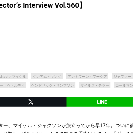
’s Interview Vol.560】
ichael／マイケル
グレアム・キング
アントワーン・フークア
ジャファー
ー・ヴァルディ
ケンドリック・サンプソン
マイルズ・テラー
コールマ
ター、マイケル・ジャクソンが旅立ってから早17年。ついに