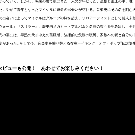
がっていく。しかし、喝采の裏で彼はまだ一人の少年だった。孤独と重圧の中、唯
た。やがて青年となったマイケルに運命の出会いが訪れる。音楽史にその名を刻む
の出会いによってマイケルはグループの枠を超え、ソロアーティストとして前人未
ウォール』『スリラー』、歴史的メガヒットアルバムと名曲の数々を生み出し、全
光の裏には、早熟の天才ゆえの孤独感、強権的な父親の呪縛、家族への愛と自分の
姿があった…そして今、音楽史を塗り替える存在——“キング・オブ・ポップ”伝説誕
タビューも公開！ あわせてお楽しみください！