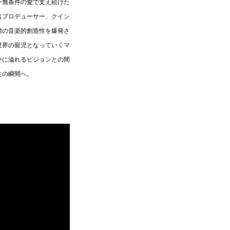
一無条件の愛で支え続けた
名プロデューサー、クイン
踏の音楽的創造性を爆発さ
世界の寵児となっていくマ
中に溢れるビジョンとの間
生の瞬間へ。