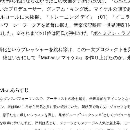
かが作らねばならなかったこの映画を手掛けたのは、『
ボヘミ
導いたプロデューサー、グレアム・キング氏。マイケルの甥で
ルロールに大抜擢、『
トレーニング デイ
』（01）『
イコ
アントワーン・フークアを監督に据え、音楽伝記映画・世界興収1
出した。※それまでの1位は同氏が手掛けた『
ボヘミアン・ラ
画化というプレッシャーを跳ね除け、この一大プロジェクトを
彼はいかにして『Michael／マイケル』を作り上げたのか
イケル』あらすじ
なダンスパフォーマンスで、アーティストの枠を超え、全世界的なアイコンとな
ソン。彼は幼いころから兄弟と共に歌い続けていた。製鉄所で働く父・ジョセフは
、息子たちに厳しいレッスンを課し、兄弟グループ“ジャクソン５”としてデビュー
な歌声に酔いしれた。評判は広まり、ステージからステージへ人気は急上昇、モ