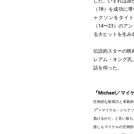
した。いずれは誰
（18）を成功に
ャクソンをタイト
（14〜23）の
る大ヒットを生み
伝説的スターの映
レアム・キング氏。
話を伺った。
『Michael／マ
圧倒的な歌唱力と革新的
プ”＝マイケル・ジャク
負けるかだ」と言い放ち
誰しもマイケルの圧倒的