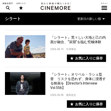
シラート
『シラート』荒々しい大地と己の内
面が融合、“深淵”を臨む究極体験
2026.06.15
牛津厚信
お気に入りに保存
『シラート』オリベル・ラシェ監
督 リスクを恐れず、身体に浸透す
る映画を【Director’s Interview
Vol.556】
2026.06.05
香田史生
お気に入りに保存