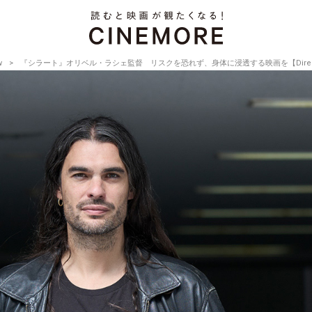
w
『シラート』オリベル・ラシェ監督 リスクを恐れず、身体に浸透する映画を【Director’s In