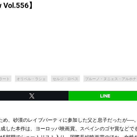
ew Vol.556】
ラート
オリベル・ラシェ
セルジ・ロペス
ブルーノ・ヌニェス・アルホナ
ため、砂漠のレイブパーティに参加した父と息子だったが──
達成した本作は、ヨーロッパ映画賞、スペインのゴヤ賞などで