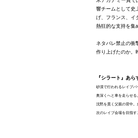
米アカデミー賞で
響チームとして史
げ、フランス、イ
熱狂的な支持を集
ネタバレ禁止の衝
作り上げたのか。
『シラート』あら
砂漠で行われるレイブパ
奥深くへと車を走らせる
沈黙を貫く父親の背中。
次のレイブ会場を目指す