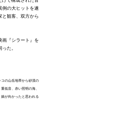
だけで構成された音
異例の大ヒットを遂
家と観客、双方から
映画『シラート』を
伺った。
ッコの山岳地帯から砂漠の
く重低音、赤い照明の海、
、娘が向かったと思われる