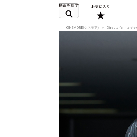
CINEMORE(シネモア)
Director‘s Intervie