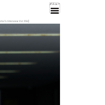
terview Vol.556】