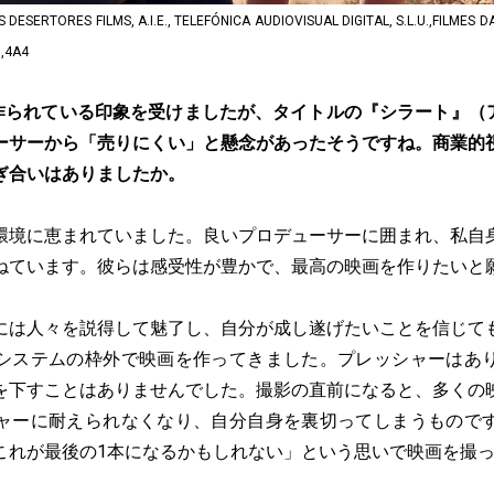
RTORES FILMS, A.I.E., TELEFÓNICA AUDIOVISUAL DIGITAL, S.L.U.,FILMES DA 
.,4A4
作られている印象を受けましたが、タイトルの『シラート』（ア
ーサーから「売りにくい」と懸念があったそうですね。商業的
ぎ合いはありましたか。
環境に恵まれていました。良いプロデューサーに囲まれ、私自
ねています。彼らは感受性が豊かで、最高の映画を作りたいと
には人々を説得して魅了し、自分が成し遂げたいことを信じて
システムの枠外で映画を作ってきました。プレッシャーはあ
を下すことはありませんでした。撮影の直前になると、多くの
ャーに耐えられなくなり、自分自身を裏切ってしまうもので
これが最後の1本になるかもしれない」という思いで映画を撮