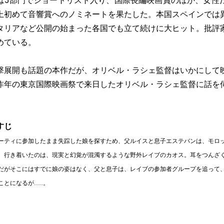
は5部門でショートリスト入り、国際長編映画賞のほか、女性
上初めて音響賞へのノミネートを果たした。本国スペインでは
タリアなど公開の始まった各国でも立て続けに大ヒット。批評
めている。
撃展開も話題の本作だが、オリベル・ラシェ監督はいかにして
昨年の東京国際映画祭で来日したオリベル・ラシェ監督に話を
すじ
ーティに参加したまま失踪した娘を探すため、父ルイスと息子エステバンは、モロ
。行き着いたのは、現実と幻覚が混濁するような野外レイブのカオス。耳をつんざ
だがそこにはすでに娘の姿はなく、父と息子は、レイブの参加者グループを追って
ことになるが……。