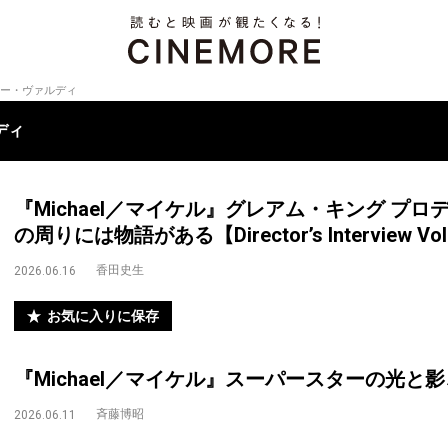
ー・ヴァルディ
ディ
『Michael／マイケル』グレアム・キング プ
の周りには物語がある【Director’s Interview Vol
香田史生
2026.06.16
お気に入りに保存
『Michael／マイケル』スーパースターの光と
斉藤博昭
2026.06.11