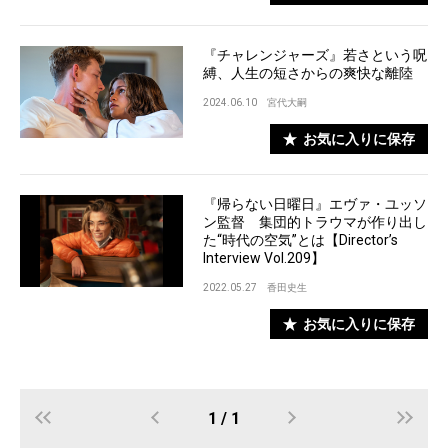
『チャレンジャーズ』若さという呪
縛、人生の短さからの爽快な離陸
2024.06.10
宮代大嗣
お気に入りに保存
『帰らない日曜日』エヴァ・ユッソ
ン監督 集団的トラウマが作り出し
た“時代の空気”とは【Director’s
Interview Vol.209】
2022.05.27
香田史生
お気に入りに保存
1 / 1