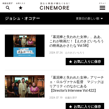
ジョシュ・オコナー
『墓泥棒と失われた女神』、ああ、
これが映画だ！【えのきどいちろう
の映画あかさたな Vol.58】
2024.07.26
えのきどいちろう
お気に入りに保存
『墓泥棒と失われた女神』アリーチ
ェ・ロルヴァケル監督 マジックは
リアリティのなかにある
【Director’s Interview Vol.422】
2024.07.19
佐藤久理子
お気に入りに保存