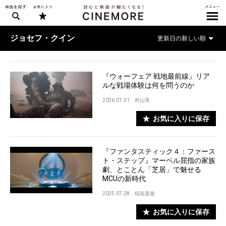
ジョセフ・クイン
『ウォーフェア 戦地最前線』リア
ルな戦場体験は何を問うのか
2026.01.31
村山章
お気に入りに保存
『ファンタスティック４：ファース
ト・ステップ』マーベル屈指の家族
劇、とことん「芝居」で魅せる
MCUの新時代
2025.07.28
稲垣貴俊
お気に入りに保存