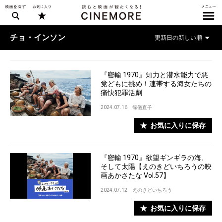
チョ・インソン
『密輸 1970』知力と潜水能力で悪
党どもに挑め！連帯する海女たちの
痛快犯罪活劇
2024.07.16
篠儀直子
お気に入りに保存
『密輸 1970』欲望ギンギラの海、
そして太陽【えのきどいちろうの映
画あかさたな Vol.57】
2024.07.12
えのきどいちろう
お気に入りに保存