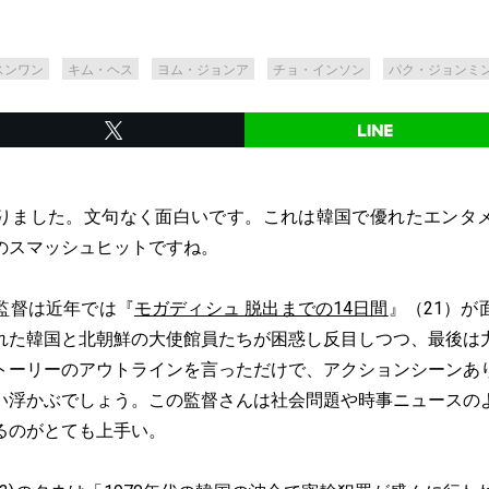
スンワン
キム・ヘス
ヨム・ジョンア
チョ・インソン
パク・ジョンミ
ました。文句なく面白いです。これは韓国で優れたエンタ
のスマッシュヒットですね。
監督は近年では『
モガディシュ 脱出までの14日間
』（21）が
れた韓国と北朝鮮の大使館員たちが困惑し反目しつつ、最後は
トーリーのアウトラインを言っただけで、アクションシーンあ
い浮かぶでしょう。この監督さんは社会問題や時事ニュースの
るのがとても上手い。