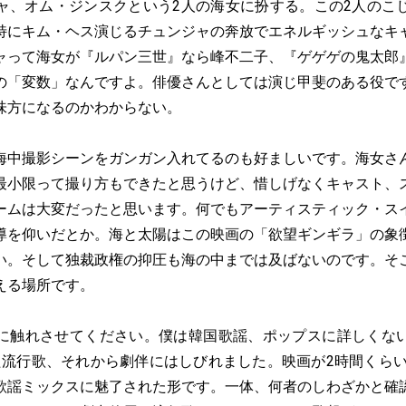
ャ、オム・ジンスクという2人の海女に扮する。この2人のこ
特にキム・ヘス演じるチュンジャの奔放でエネルギッシュなキ
ャって海女が『ルパン三世』なら峰不二子、『ゲゲゲの鬼太郎
の「変数」なんですよ。俳優さんとしては演じ甲斐のある役で
味方になるのかわからない。
中撮影シーンをガンガン入れてるのも好ましいです。海女さ
最小限って撮り方もできたと思うけど、惜しげなくキャスト、
ームは大変だったと思います。何でもアーティスティック・ス
導を仰いだとか。海と太陽はこの映画の「欲望ギンギラ」の象
い。そして独裁政権の抑圧も海の中までは及ばないのです。そ
える場所です。
触れさせてください。僕は韓国歌謡、ポップスに詳しくな
れた流行歌、それから劇伴にはしびれました。映画が2時間くら
歌謡ミックスに魅了された形です。一体、何者のしわざかと確