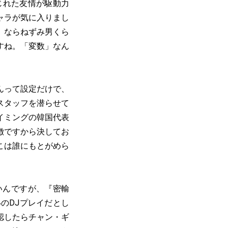
じれた友情が駆動力
ャラが気に入りまし
』ならねずみ男くら
すね。「変数」なん
んって設定だけで、
スタッフを潜らせて
イミングの韓国代表
徴ですから決してお
こは誰にもとがめら
いんですが、『密輸
いのDJプレイだとし
認したらチャン・ギ