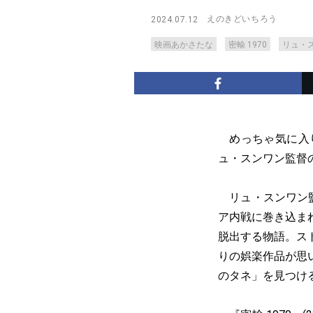
えのきどいちろう
2024.07.12
映画あかさたな
密輸 1970
リュ・
めっちゃ気に入り
ュ・スンワン監督
リュ・スンワン
ア内戦に巻き込ま
脱出する物語。ス
りの娯楽作品が思
のタネ」を見つけ