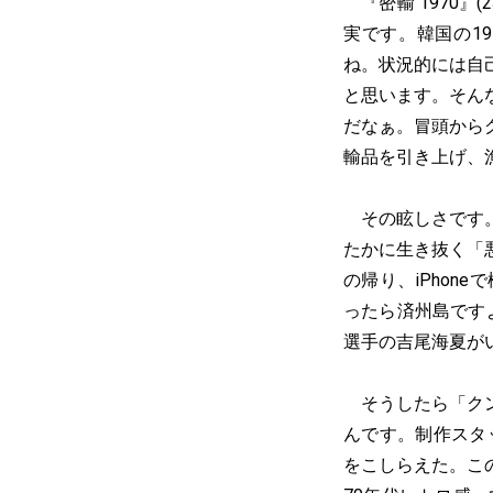
『密輸 1970』
実です。韓国の1
ね。状況的には自
と思います。そん
だなぁ。冒頭から
輸品を引き上げ、
その眩しさです。
たかに生き抜く「
の帰り、iPho
ったら済州島です
選手の吉尾海夏が
そうしたら「クン
んです。制作スタ
をこしらえた。こ