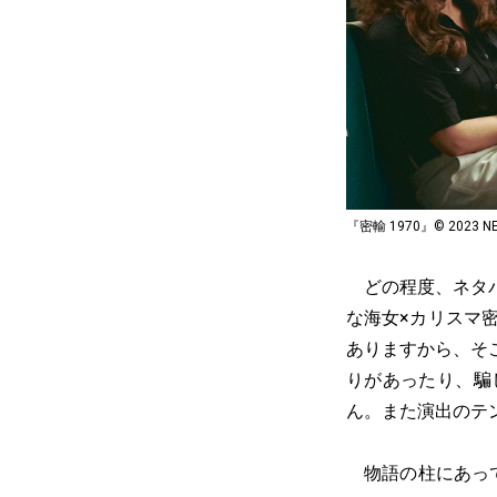
『密輸 1970』© 2023 NEXT
どの程度、ネタバ
な海女×カリスマ
ありますから、そ
りがあったり、騙
ん。また演出のテ
物語の柱にあって