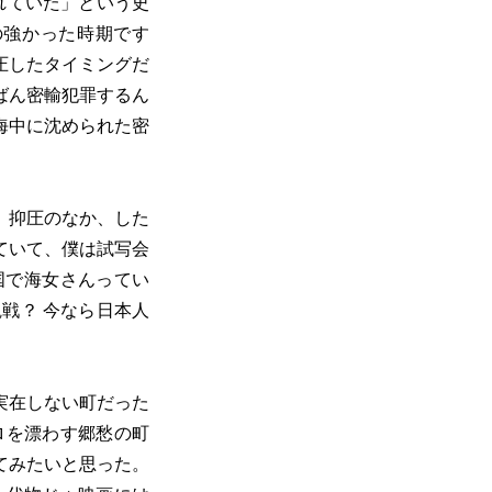
われていた」という史
の強かった時期です
圧したタイミングだ
ばん密輸犯罪するん
海中に沈められた密
。抑圧のなか、した
ていて、僕は試写会
国で海女さんってい
戦？ 今なら日本人
実在しない町だった
ロを漂わす郷愁の町
てみたいと思った。