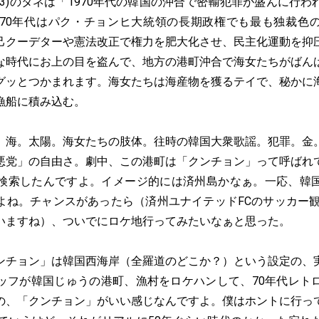
(23)のタネは「1970年代の韓国の沖合で密輸犯罪が盛んに行
970年代はパク・チョンヒ大統領の長期政権でも最も独裁色
己クーデターや憲法改正で権力を肥大化させ、民主化運動を抑
な時代にお上の目を盗んで、地方の港町沖合で海女たちがばん
グッとつかまれます。海女たちは海産物を獲るテイで、秘かに
漁船に積み込む。
海。太陽。海女たちの肢体。往時の韓国大衆歌謡。犯罪。金
悪党」の自由さ。劇中、この港町は「クンチョン」って呼ばれ
neで検索したんですよ。イメージ的には済州島かなぁ。一応、韓
よね。チャンスがあったら（済州ユナイテッドFCのサッカー観
いますね）、ついでにロケ地行ってみたいなぁと思った。
チョン」は韓国西海岸（全羅道のどこか？）という設定の、
ッフが韓国じゅうの港町、漁村をロケハンして、70年代レト
の、「クンチョン」がいい感じなんですよ。僕はホントに行っ