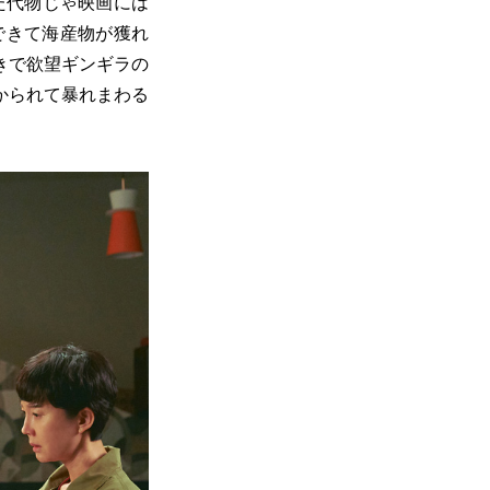
た代物じゃ映画には
できて海産物が獲れ
きで欲望ギンギラの
かられて暴れまわる