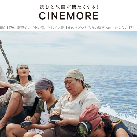
密輸 1970』欲望ギンギラの海、そして太陽【えのきどいちろうの映画あかさたな Vol.57】