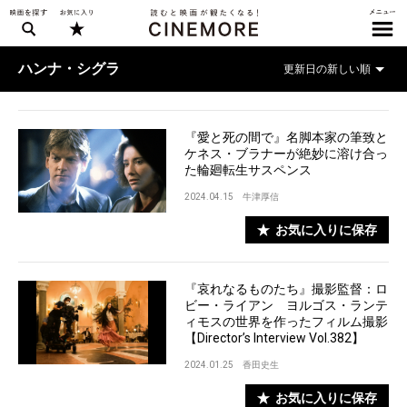
ハンナ・シグラ
『愛と死の間で』名脚本家の筆致と
ケネス・ブラナーが絶妙に溶け合っ
た輪廻転生サスペンス
2024.04.15
牛津厚信
お気に入りに保存
『哀れなるものたち』撮影監督：ロ
ビー・ライアン ヨルゴス・ランテ
ィモスの世界を作ったフィルム撮影
【Director’s Interview Vol.382】
2024.01.25
香田史生
お気に入りに保存