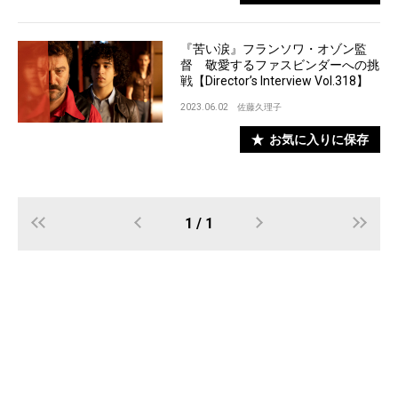
『苦い涙』フランソワ・オゾン監
督 敬愛するファスビンダーへの挑
戦【Director’s Interview Vol.318】
2023.06.02
佐藤久理子
お気に入りに保存
1 / 1