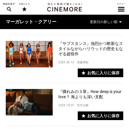
マーガレット・クアリー
『サブスタンス』強烈かつ斬新なス
タイルながらハリウッドの歴史もな
ぞる超怪作
2025.05.13
斉藤博昭
お気に入りに保存
『憐れみの３章』How deep is your
love？ 海よりも深い支配
2024.10.07
宮代大嗣
お気に入りに保存