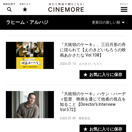
ラヒーム・アルハジ
『大統領のケーキ』、三日月形の舟
に揺られて【えのきどいちろうの映
画あかさたな Vol.108】
2026.07.10
えのきどいちろう
お気に入りに保存
『大統領のケーキ』ハサン・ハーデ
ィ監督 映画を通じて他者の視点を
知ること【Director’s Interview
Vol.572】
2026.07.09
香田史生
お気に入りに保存