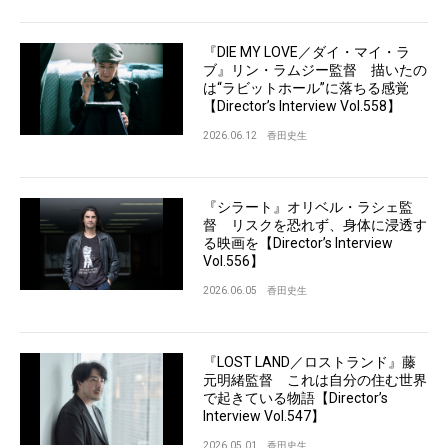
『DIE MY LOVE／ダイ・マイ・ラ
ブ』リン・ラムジー監督 描いたの
は“ラビットホール”に落ちる感覚
【Director’s Interview Vol.558】
2026.06.12
香田史生
『シラート』オリベル・ラシェ監
督 リスクを恐れず、身体に浸透す
る映画を【Director’s Interview
Vol.556】
2026.06.05
香田史生
『LOST LAND／ロストランド』藤
元明緒監督 これは自分の住む世界
で起きている物語【Director’s
Interview Vol.547】
2026.05.01
香田史生