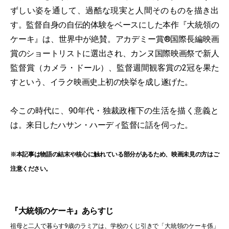
ずしい姿を通して、過酷な現実と人間そのものを描き出
す。監督自身の自伝的体験をベースにした本作『大統領の
ケーキ』は、世界中が絶賛。アカデミー賞®国際長編映画
賞のショートリストに選出され、カンヌ国際映画祭で新人
監督賞（カメラ・ドール）、監督週間観客賞の2冠を果た
すという、イラク映画史上初の快挙を成し遂げた。
今この時代に、90年代・独裁政権下の生活を描く意義と
は。来日したハサン・ハーディ監督に話を伺った。
※本記事は物語の結末や核心に触れている部分があるため、映画未見の方はご
注意ください。
『大統領のケーキ』あらすじ
祖母と二人で暮らす9歳のラミアは、学校のくじ引きで「大統領のケーキ係」