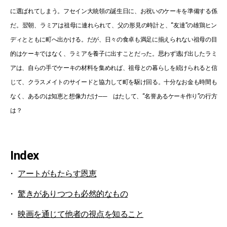
に選ばれてしまう。フセイン大統領の誕生日に、お祝いのケーキを準備する係
だ。翌朝、ラミアは祖母に連れられて、父の形見の時計と、“友達”の雄鶏ヒン
ディとともに町へ出かける。だが、日々の食卓も満足に揃えられない祖母の目
的はケーキではなく、ラミアを養子に出すことだった。思わず逃げ出したラミ
アは、自らの手でケーキの材料を集めれば、祖母との暮らしを続けられると信
じて、クラスメイトのサイードと協力して町を駆け回る。十分なお金も時間も
なく、あるのは知恵と想像力だけ── はたして、“名誉あるケーキ作り”の行方
は？
Index
アートがもたらす恩恵
驚きがありつつも必然的なもの
映画を通じて他者の視点を知ること