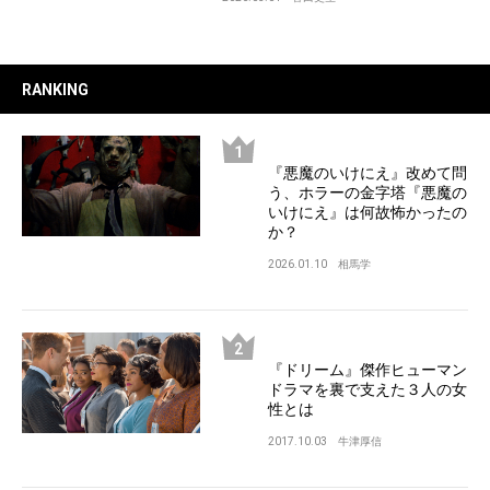
RANKING
『悪魔のいけにえ』改めて問
う、ホラーの金字塔『悪魔の
いけにえ』は何故怖かったの
か？
2026.01.10
相馬学
『ドリーム』傑作ヒューマン
ドラマを裏で支えた３人の女
性とは
2017.10.03
牛津厚信