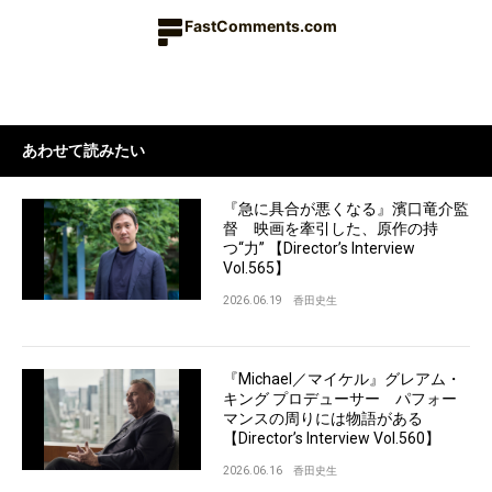
FastComments.com
あわせて読みたい
『急に具合が悪くなる』濱口竜介監
督 映画を牽引した、原作の持
つ“力” 【Director’s Interview
Vol.565】
2026.06.19
香田史生
『Michael／マイケル』グレアム・
キング プロデューサー パフォー
マンスの周りには物語がある
【Director’s Interview Vol.560】
2026.06.16
香田史生