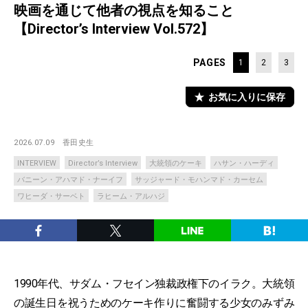
映画を通じて他者の視点を知ること
【Director’s Interview Vol.572】
PAGES
1
2
3
お気に入りに保存
2026.07.09
香田史生
INTERVIEW
Director’s Interview
大統領のケーキ
ハサン・ハーディ
バニーン・アハマド・ナーイフ
サッジャード・モハンマド・カーセム
ワヒーダ・サーベト
ラヒーム・アルハジ
1990年代、サダム・フセイン独裁政権下のイラク。大統領
の誕生日を祝うためのケーキ作りに奮闘する少女のみずみ