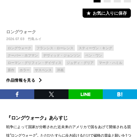
お気に入りに保存
ロングウォーク
2026.07.03
竹島ルイ
ロングウォーク
フランシス・ローレンス
スティーヴン・キング
クーパー・ホフマン
デヴィッド・ジョンソン
ベン・ワン
ローマン・グリフィン・デイヴィス
ジュディ・グリア
マーク・ハミル
原作
ホラー
サスペンス
洋画
作品情報を見る
『ロングウォーク』あらすじ
戦争によって国家が分断された近未来のアメリカで国をあげて開催される競
技“ロングウォーク”。ただひたすらに歩き続けるだけで破格の賞金と願いを1つ