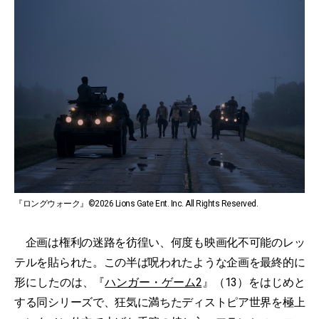
『ロングウォーク』©2026 Lions Gate Ent. Inc. All Rights Reserved.
企画は権利の迷路を彷徨い、何度も映画化不可能のレッ
テルを貼られた。この半ば呪われたような企画を最終的に
形にしたのは、『
ハンガー・ゲーム2
』（13）をはじめと
する同シリーズで、狂気に満ちたディストピア世界を極上