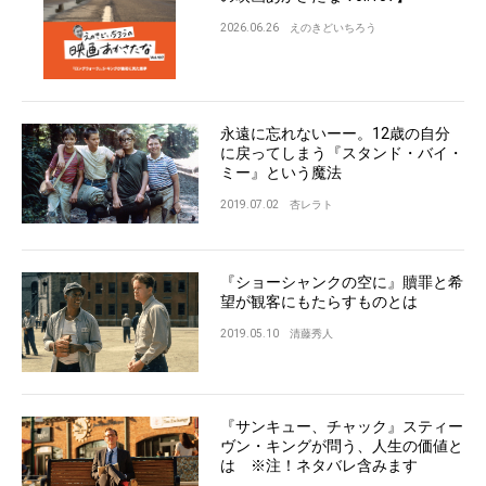
2026.06.26
えのきどいちろう
永遠に忘れないーー。12歳の自分
に戻ってしまう『スタンド・バイ・
ミー』という魔法
2019.07.02
杏レラト
『ショーシャンクの空に』贖罪と希
望が観客にもたらすものとは
2019.05.10
清藤秀人
『サンキュー、チャック』スティー
ヴン・キングが問う、人生の価値と
は ※注！ネタバレ含みます