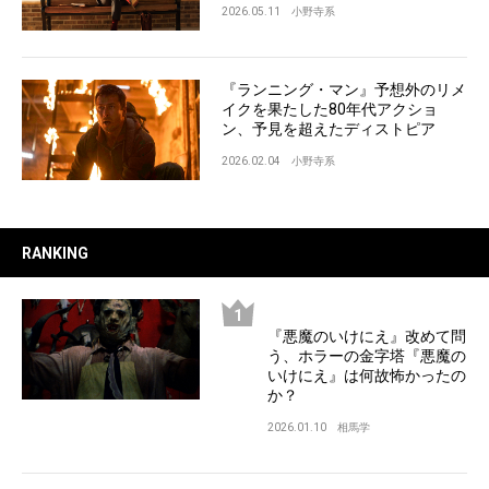
2026.05.11
小野寺系
『ランニング・マン』予想外のリメ
イクを果たした80年代アクショ
ン、予見を超えたディストピア
2026.02.04
小野寺系
RANKING
『悪魔のいけにえ』改めて問
う、ホラーの金字塔『悪魔の
いけにえ』は何故怖かったの
か？
2026.01.10
相馬学