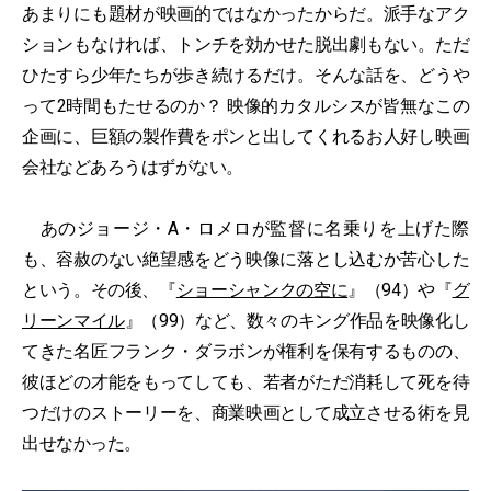
あまりにも題材が映画的ではなかったからだ。派手なアク
ションもなければ、トンチを効かせた脱出劇もない。ただ
ひたすら少年たちが歩き続けるだけ。そんな話を、どうや
って2時間もたせるのか？ 映像的カタルシスが皆無なこの
企画に、巨額の製作費をポンと出してくれるお人好し映画
会社などあろうはずがない。
あのジョージ・A・ロメロが監督に名乗りを上げた際
も、容赦のない絶望感をどう映像に落とし込むか苦心した
という。その後、『
ショーシャンクの空に
』（94）や『
グ
リーンマイル
』（99）など、数々のキング作品を映像化し
てきた名匠フランク・ダラボンが権利を保有するものの、
彼ほどの才能をもってしても、若者がただ消耗して死を待
つだけのストーリーを、商業映画として成立させる術を見
出せなかった。