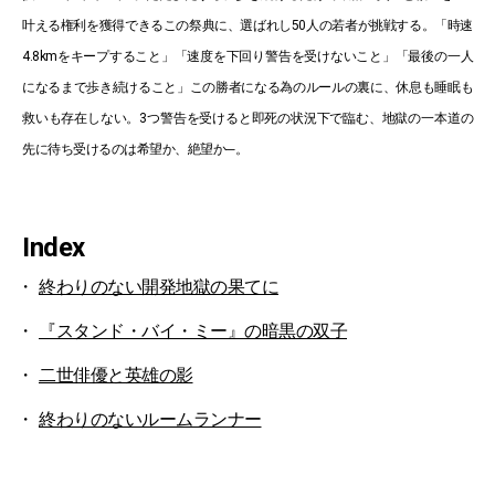
叶える権利を獲得できるこの祭典に、選ばれし50人の若者が挑戦する。「時速
4.8kmをキープすること」「速度を下回り警告を受けないこと」「最後の一人
になるまで歩き続けること」この勝者になる為のルールの裏に、休息も睡眠も
救いも存在しない。3つ警告を受けると即死の状況下で臨む、地獄の一本道の
先に待ち受けるのは希望か、絶望か─。
Index
終わりのない開発地獄の果てに
『スタンド・バイ・ミー』の暗黒の双子
二世俳優と英雄の影
終わりのないルームランナー