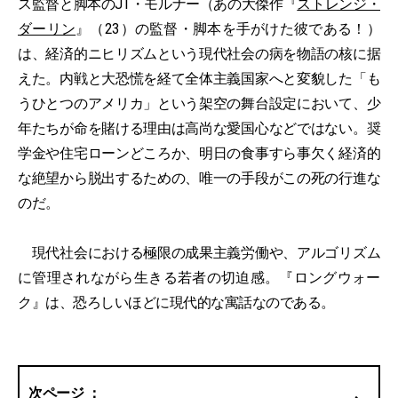
ス監督と脚本のJT・モルナー（あの大傑作『
ストレンジ・
ダーリン
』（23）の監督・脚本を手がけた彼である！）
は、経済的ニヒリズムという現代社会の病を物語の核に据
えた。内戦と大恐慌を経て全体主義国家へと変貌した「も
うひとつのアメリカ」という架空の舞台設定において、少
年たちが命を賭ける理由は高尚な愛国心などではない。奨
学金や住宅ローンどころか、明日の食事すら事欠く経済的
な絶望から脱出するための、唯一の手段がこの死の行進な
のだ。
現代社会における極限の成果主義労働や、アルゴリズム
に管理されながら生きる若者の切迫感。『ロングウォー
ク』は、恐ろしいほどに現代的な寓話なのである。