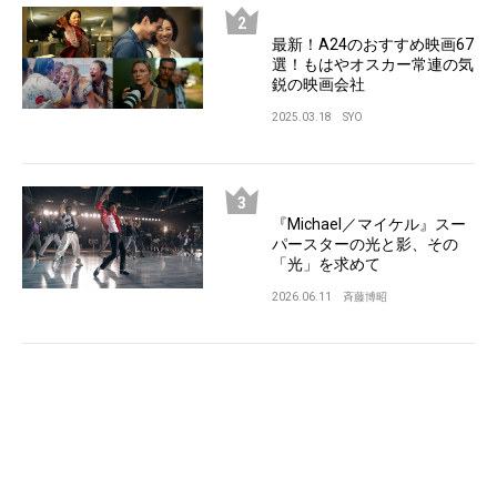
最新！A24のおすすめ映画67
選！もはやオスカー常連の気
鋭の映画会社
2025.03.18
SYO
『Michael／マイケル』スー
パースターの光と影、その
「光」を求めて
2026.06.11
斉藤博昭