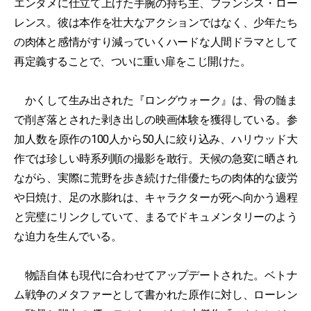
エンタメに仕立て上げた手腕の持ち主、フランシス・ロー
レンス。彼は本作を壮大なアクションではなく、少年たち
の肉体と感情がすり減っていくハードな人間ドラマとして
再定義することで、ついに重い扉をこじ開けた。
かくして生み出された『ロングウォーク』は、骨の髄ま
で削ぎ落とされた剥き出しの映画体験を獲得している。参
加人数を原作の100人から50人に絞り込み、ハリウッド大
作では珍しい時系列順の撮影を敢行。天候の急変に晒され
ながら、実際に荒野を歩き続けた俳優たちの肉体的な疲労
や日焼け、足の水膨れは、キャラクターが死へ向かう過程
と完璧にリンクしていて、まるでドキュメンタリーのよう
な迫力を生んでいる。
物語自体も現代に合わせてアップデートされた。ベトナ
ム戦争のメタファーとして書かれた原作に対し、ローレン