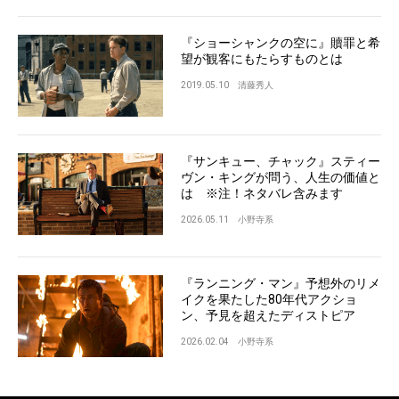
『ショーシャンクの空に』贖罪と希
望が観客にもたらすものとは
2019.05.10
清藤秀人
『サンキュー、チャック』スティー
ヴン・キングが問う、人生の価値と
は ※注！ネタバレ含みます
2026.05.11
小野寺系
『ランニング・マン』予想外のリメ
イクを果たした80年代アクショ
ン、予見を超えたディストピア
2026.02.04
小野寺系