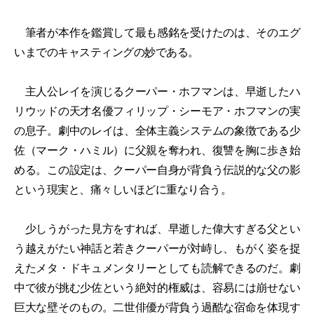
筆者が本作を鑑賞して最も感銘を受けたのは、そのエグ
いまでのキャスティングの妙である。
主人公レイを演じるクーパー・ホフマンは、早逝したハ
リウッドの天才名優フィリップ・シーモア・ホフマンの実
の息子。劇中のレイは、全体主義システムの象徴である少
佐（マーク・ハミル）に父親を奪われ、復讐を胸に歩き始
める。この設定は、クーパー自身が背負う伝説的な父の影
という現実と、痛々しいほどに重なり合う。
少しうがった見方をすれば、早逝した偉大すぎる父とい
う越えがたい神話と若きクーパーが対峙し、もがく姿を捉
えたメタ・ドキュメンタリーとしても読解できるのだ。劇
中で彼が挑む少佐という絶対的権威は、容易には崩せない
巨大な壁そのもの。二世俳優が背負う過酷な宿命を体現す