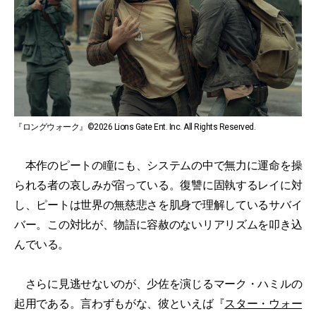
『ロングウォーク』©2026 Lions Gate Ent. Inc. All Rights Reserved.
本作のピートの瞳にも、システムの中で無力に運命を操
られる者の哀しみが宿っている。復讐に固執するレイに対
し、ピートは世界の無慈悲さを肌身で理解しているサバイ
バー。この対比が、物語に容赦のないリアリズムを叩き込
んでいる。
さらに見逃せないのが、少佐を演じるマーク・ハミルの
起用である。言わずもがな、彼といえば『
スター・ウォー