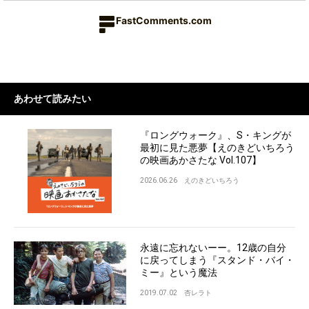
FastComments.com
あわせて読みたい
『ロングウォーク』、S・キングが
最初に見た悪夢【えのきどいちろう
の映画あかさたな Vol.107】
2026.06.26
えのきどいちろう
永遠に忘れないーー。12歳の自分
に戻ってしまう『スタンド・バイ・
ミー』という魔法
2019.07.02
杏レラト