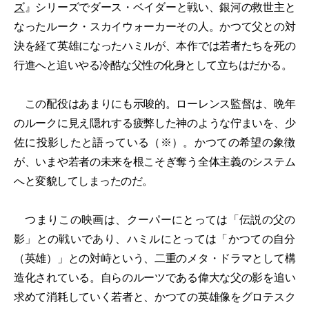
ズ
』シリーズでダース・ベイダーと戦い、銀河の救世主と
なったルーク・スカイウォーカーその人。かつて父との対
決を経て英雄になったハミルが、本作では若者たちを死の
行進へと追いやる冷酷な父性の化身として立ちはだかる。
この配役はあまりにも示唆的。ローレンス監督は、晩年
のルークに見え隠れする疲弊した神のような佇まいを、少
佐に投影したと語っている（※）。かつての希望の象徴
が、いまや若者の未来を根こそぎ奪う全体主義のシステム
へと変貌してしまったのだ。
つまりこの映画は、クーパーにとっては「伝説の父の
影」との戦いであり、ハミルにとっては「かつての自分
（英雄）」との対峙という、二重のメタ・ドラマとして構
造化されている。自らのルーツである偉大な父の影を追い
求めて消耗していく若者と、かつての英雄像をグロテスク