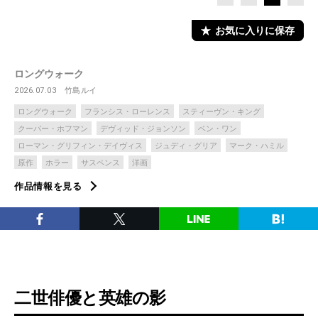
お気に入りに保存
ロングウォーク
2026.07.03
竹島ルイ
ロングウォーク
フランシス・ローレンス
スティーヴン・キング
クーパー・ホフマン
デヴィッド・ジョンソン
ベン・ワン
ローマン・グリフィン・デイヴィス
ジュディ・グリア
マーク・ハミル
原作
ホラー
サスペンス
洋画
作品情報を見る
二世俳優と英雄の影