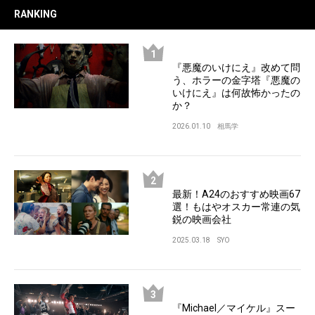
RANKING
『悪魔のいけにえ』改めて問
う、ホラーの金字塔『悪魔の
いけにえ』は何故怖かったの
か？
2026.01.10
相馬学
最新！A24のおすすめ映画67
選！もはやオスカー常連の気
鋭の映画会社
2025.03.18
SYO
『Michael／マイケル』スー