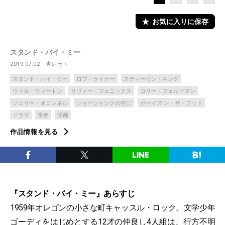
お気に入りに保存
スタンド・バイ・ミー
2019.07.02
杏レラト
スタンド・バイ・ミー
ロブ・ライナー
スティーヴン・キング
ウィル・ウィートン
リヴァー・フェニックス
コリー・フェルドマン
ジェリー・オコンネル
ショーシャンクの空に
ボーイズ’ン・ザ・フッド
ドラマ
青春
洋画
作品情報を見る
『スタンド・バイ・ミー』あらすじ
1959年オレゴンの小さな町キャッスル・ロック。文学少年
ゴーディをはじめとする12才の仲良し4人組は、行方不明