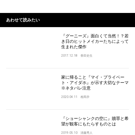
あわせて読みたい
『グーニーズ』面白くて当然！？若
き日のヒットメイカーたちによって
生まれた傑作
2017.12.18
香田史生
家に帰ること『マイ・プライベー
ト・アイダホ』が示す大切なテーマ
※ネタバレ注意
2020.04.11
相馬学
『ショーシャンクの空に』贖罪と希
望が観客にもたらすものとは
2019.05.10
清藤秀人