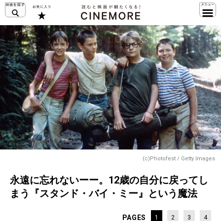
(c)Photofest / Getty Images
永遠に忘れないーー。12歳の自分に戻ってし
まう『スタンド・バイ・ミー』という魔法
PAGES
1
2
3
4