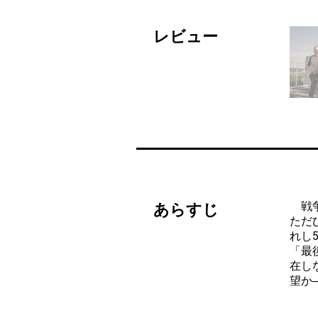
レビュー
戦争
あらすじ
ただ
れし
「最
在し
望か