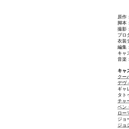
ク
K
原作
脚本
撮影
プロ
衣装
編集
キャ
音楽
キャ
クー
デヴ
ギャ
タト
チャ
ベン
ロー
ジョ
ジョ