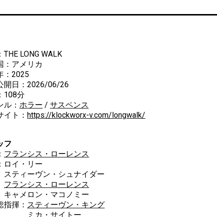
THE LONG WALK
国：アメリカ
：2025
開日：2026/06/26
108分
ンル：
ホラー
/
サスペンス
サイト：
https://klockworx-v.com/longwalk/
ッフ
：
フランシス・ローレンス
：ロイ・リー
ィーヴン・シュナイダー
フランシス・ローレンス
ャメロン・マコノミー
総指揮：
スティーヴン・キング
カ・サイトー