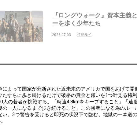
『ロングウォーク』資本主義
ーを歩く少年たち
竹島ルイ
2026.07.03
によって国家が分断された近未来のアメリカで国をあげて開催
ひたすらに歩き続けるだけで破格の賞金と願いを1つ叶える権
50人の若者が挑戦する。「時速4.8kmをキープすること」「
後の一人になるまで歩き続けること」この勝者になる為のルー
ない。3つ警告を受けると即死の状況下で臨む、地獄の一本道
─。