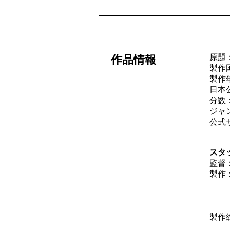
原題：
作品情報
製作
製作年
日本公
分数：
ジャ
公式
スタ
監督
製作
ステ
キ
製作
ミ