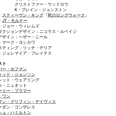
リストファー・ウッドロウ
・ブレイン・ジョンストン
：
スティーヴン・キング
『
死のロングウォーク
』
：
JT・モルナー
：ジョー・ウィレムズ
ダクションデザイン：ニコラス・ルペイジ
デザイン：ヘザー・ニール
：マーク・ヨシカワ
スティング：リッチ・デリア
：ジェレマイア・フレイテス
スト
パー・ホフマン
ィッド・ジョンソン
レット・ウェアリング
ゥ・ニュオット
ーリー・プラマー
・ワン
マン・グリフィン・デイヴィス
ーダン・ゴンザレス
シュ・ハミルトン