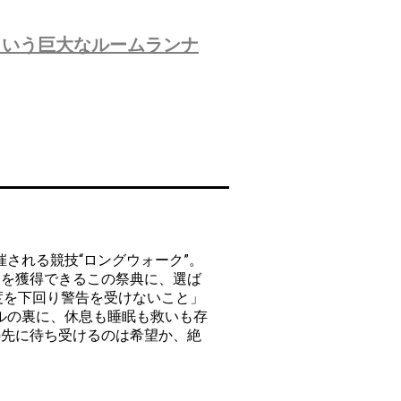
という巨大なルームランナ
される競技“ロングウォーク”。
利を獲得できるこの祭典に、選ば
速度を下回り警告を受けないこと」
ルの裏に、休息も睡眠も救いも存
の先に待ち受けるのは希望か、絶