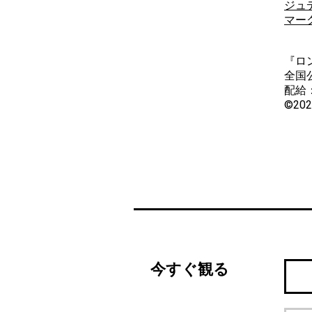
ジュ
マー
『ロ
全国
配給
©2026
今すぐ観る