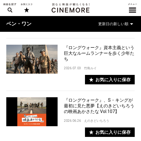
ベン・ワン
『ロングウォーク』資本主義という
巨大なルームランナーを歩く少年た
ち
2026.07.03
竹島ルイ
お気に入りに保存
『ロングウォーク』、S・キングが
最初に見た悪夢【えのきどいちろう
の映画あかさたな Vol.107】
2026.06.26
えのきどいちろう
お気に入りに保存