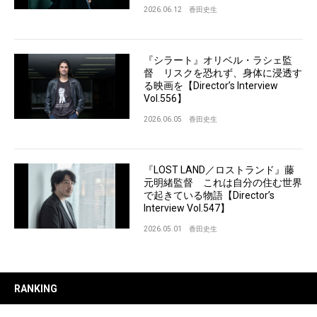
2026.06.12
香田史生
『シラート』オリベル・ラシェ監
督 リスクを恐れず、身体に浸透す
る映画を【Director’s Interview
Vol.556】
2026.06.05
香田史生
『LOST LAND／ロストランド』藤
元明緒監督 これは自分の住む世界
で起きている物語【Director’s
Interview Vol.547】
2026.05.01
香田史生
RANKING