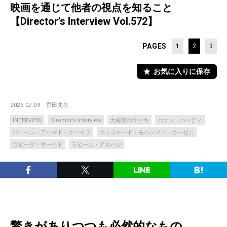
映画を通じて他者の視点を知ること
【Director’s Interview Vol.572】
PAGES
1
2
3
お気に入りに保存
2026.07.09
香田史生
INTERVIEW
Director’s Interview
大統領のケーキ
ハサン・ハーディ
バニーン・アハマド・ナーイフ
サッジャード・モハンマド・カーセム
ワヒーダ・サーベト
ラヒーム・アルハジ
驚きがありつつも必然的なもの