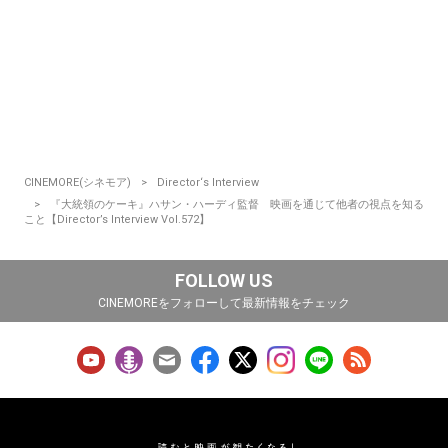
CINEMORE(シネモア)
Director‘s Interview
『大統領のケーキ』ハサン・ハーディ監督 映画を通じて他者の視点を知る
こと【Director’s Interview Vol.572】
FOLLOW US
CINEMOREをフォローして最新情報をチェック