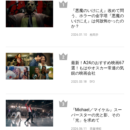
『悪魔のいけにえ』改めて問
う、ホラーの金字塔『悪魔の
いけにえ』は何故怖かったの
か？
2026.01.10
相馬学
最新！A24のおすすめ映画67
選！もはやオスカー常連の気
鋭の映画会社
2025.03.18
SYO
『Michael／マイケル』スー
パースターの光と影、その
「光」を求めて
2026.06.11
斉藤博昭