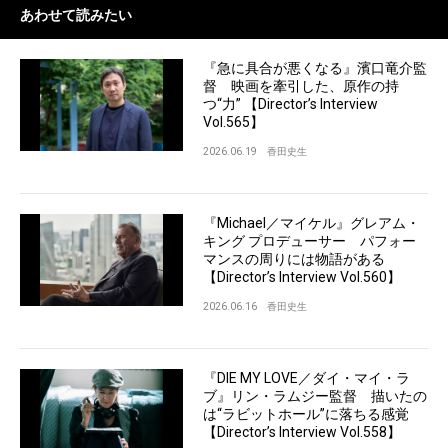
あわせて読みたい
『急に具合が悪くなる』濱口竜介監
督 映画を牽引した、原作の持
つ“力” 【Director’s Interview
Vol.565】
2026.06.19
香田史生
『Michael／マイケル』グレアム・
キング プロデューサー パフォー
マンスの周りには物語がある
【Director’s Interview Vol.560】
2026.06.16
香田史生
『DIE MY LOVE／ダイ・マイ・ラ
ブ』リン・ラムジー監督 描いたの
は“ラビットホール”に落ちる感覚
【Director’s Interview Vol.558】