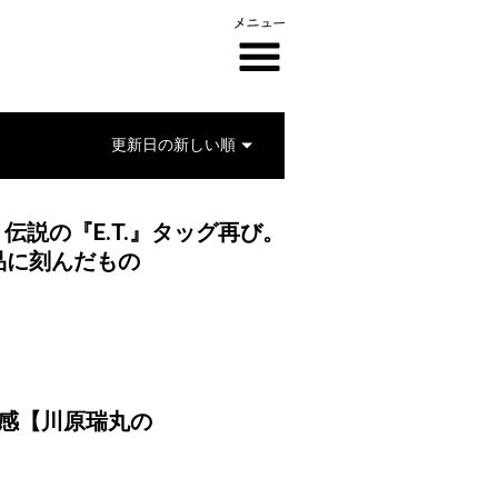
伝説の『E.T.』タッグ再び。
品に刻んだもの
質感【川原瑞丸の