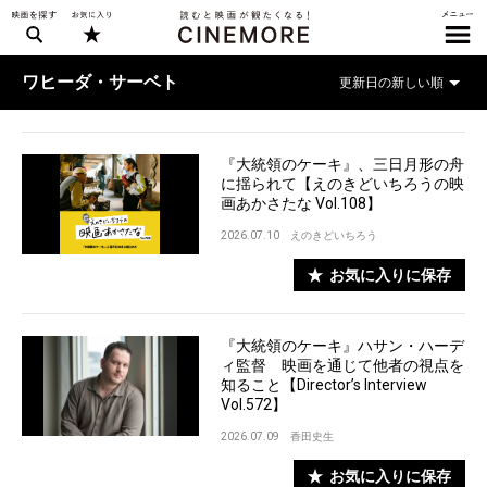
ワヒーダ・サーベト
『大統領のケーキ』、三日月形の舟
に揺られて【えのきどいちろうの映
画あかさたな Vol.108】
2026.07.10
えのきどいちろう
お気に入りに保存
『大統領のケーキ』ハサン・ハーデ
ィ監督 映画を通じて他者の視点を
知ること【Director’s Interview
Vol.572】
2026.07.09
香田史生
お気に入りに保存